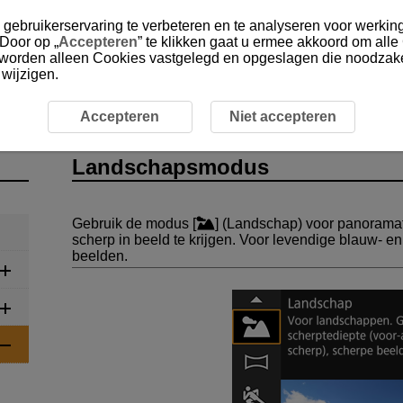
gebruikerservaring te verbeteren en te analyseren voor werking
 Door op „
Accepteren
” te klikken gaat u ermee akkoord om alle
, worden alleen Cookies vastgelegd en opgeslagen die noodzakel
 wijzigen.
ciale scène
Landschapsmodus
Accepteren
Niet accepteren
Landschapsmodus
Gebruik de modus [
] (
Landschap
) voor panoramafo
scherp in beeld te krijgen. Voor levendige blauw- e
beelden.