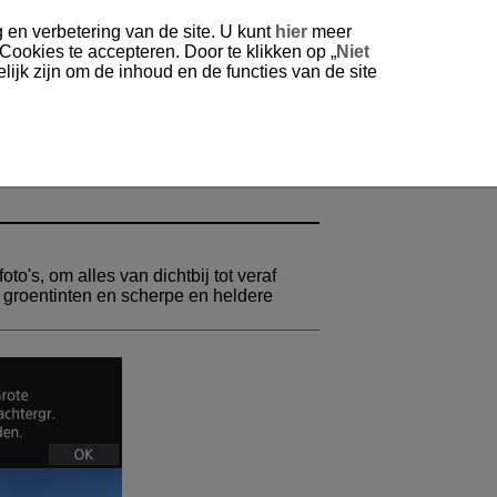
 en verbetering van de site. U kunt
hier
meer
 Cookies te accepteren. Door te klikken op „
Niet
ijk zijn om de inhoud en de functies van de site
to's, om alles van dichtbij tot veraf
n groentinten en scherpe en heldere