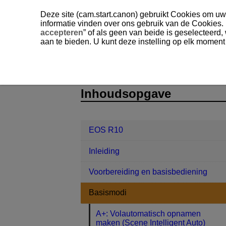
Deze site (cam.start.canon) gebruikt Cookies om uw 
informatie vinden over ons gebruik van de Cookies.
accepteren
” of als geen van beide is geselecteerd
aan te bieden. U kunt deze instelling op elk moment
EOS R10
Basismodi
Modus Spe
D185-032
Inhoudsopgave
EOS R10
Inleiding
Voorbereiding en basisbediening
Basismodi
A+: Volautomatisch opnamen
maken (Scene Intelligent Auto)