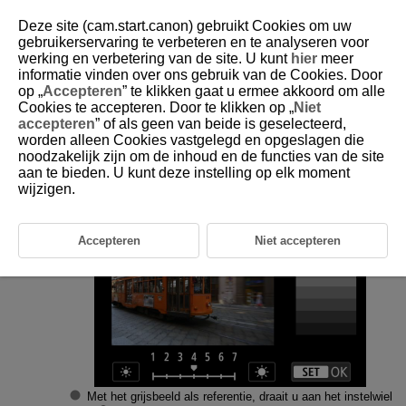
Deze site (cam.start.canon) gebruikt Cookies om uw
gebruikerservaring te verbeteren en te analyseren voor
werking en verbetering van de site. U kunt
hier
meer
informatie vinden over ons gebruik van de Cookies. Door
D180-216
op „
Accepteren
” te klikken gaat u ermee akkoord om alle
Cookies te accepteren. Door te klikken op „
Niet
Schermhelderheid
accepteren
” of als geen van beide is geselecteerd,
worden alleen Cookies vastgelegd en opgeslagen die
noodzakelijk zijn om de inhoud en de functies van de site
Selecteer [
:
Schermhelderheid
] (
).
aan te bieden. U kunt deze instelling op elk moment
wijzigen.
Maak de afstelling.
Accepteren
Niet accepteren
Met het grijsbeeld als referentie, draait u aan het instelwiel