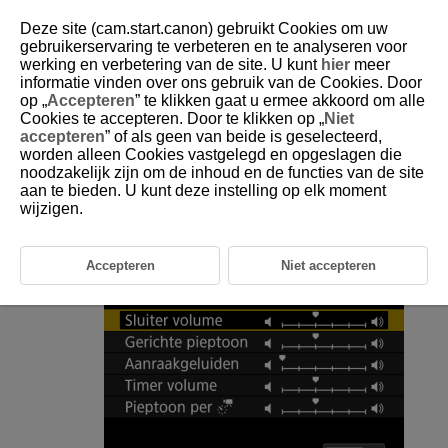
Deze site (cam.start.canon) gebruikt Cookies om uw
gebruikerservaring te verbeteren en te analyseren voor
werking en verbetering van de site. U kunt
hier
meer
informatie vinden over ons gebruik van de Cookies. Door
D180-212
op „
Accepteren
” te klikken gaat u ermee akkoord om alle
Cookies te accepteren. Door te klikken op „
Niet
Volume
accepteren
” of als geen van beide is geselecteerd,
worden alleen Cookies vastgelegd en opgeslagen die
noodzakelijk zijn om de inhoud en de functies van de site
Het is volume van camerageluiden kan worden aangepast.
aan te bieden. U kunt deze instelling op elk moment
wijzigen.
Selecteer [
:
Volume
] (
).
Stel de optie in.
Accepteren
Niet accepteren