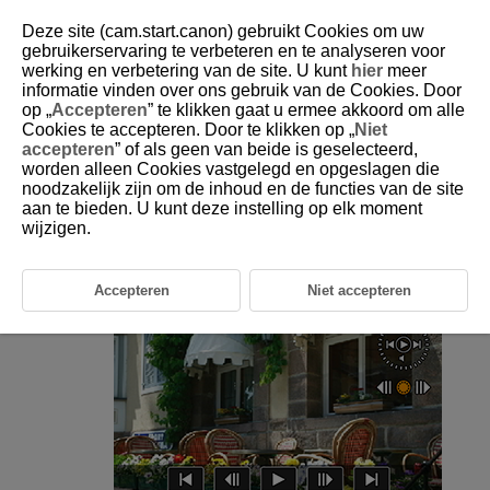
Deze site (cam.start.canon) gebruikt Cookies om uw
gebruikerservaring te verbeteren en te analyseren voor
werking en verbetering van de site. U kunt
hier
meer
informatie vinden over ons gebruik van de Cookies. Door
D180-141
op „
Accepteren
” te klikken gaat u ermee akkoord om alle
Cookies te accepteren. Door te klikken op „
Niet
De eerste en laatste scènes van
accepteren
” of als geen van beide is geselecteerd,
een video bewerken
worden alleen Cookies vastgelegd en opgeslagen die
noodzakelijk zijn om de inhoud en de functies van de site
aan te bieden. U kunt deze instelling op elk moment
U kunt de eerste en laatste beelden van een video bewerken in
wijzigen.
tussenstappen van circa 1 seconde.
Onderbreek video afspelen.
Accepteren
Niet accepteren