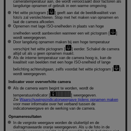
cameratemperatuur aan, die wordt veroorzaakt door factoren als
langdurige opnamen of gebruik in een warme omgeving.
Het witte pictogram [
] geeft aan dat de beeldkwaliteit van
foto's zal verslechteren. Stop met het maken van opnamen en
laat de camera afkoelen.
Opnemen met lage ISO-snelheden in plaats van hoge
snelheden wordt aanbevolen wanneer een wit pictogram [
]
wordt weergegeven.
Door langdurig opnamen maken bij een hoge temperatuur
verschijnt het witte pictogram [
] eerder. Schakel de camera
altijd uit als u geen opnamen maakt.
Als de interne temperatuur van de camera hoog is, kan de
kwaliteit van beelden met een hoge ISO-snelheid of lange
belichting achteruitgaan, zelfs voordat het witte pictogram [
]
wordt weergegeven.
Indicator voor oververhitte camera
Als de camera warm begint te worden, wordt de
temperatuurindicator [
] weergegeven.
Zie
Waarschuwingsindicatorweergave tijdens opnamen maken
voor meer informatie over het verband tussen de
indicatorweergave en de werking van de camera.
Opnameresultaten
In de vergrote weergave worden de sluitertijd en de
diafragmawaarde oranje weergegeven. Als u de foto in de