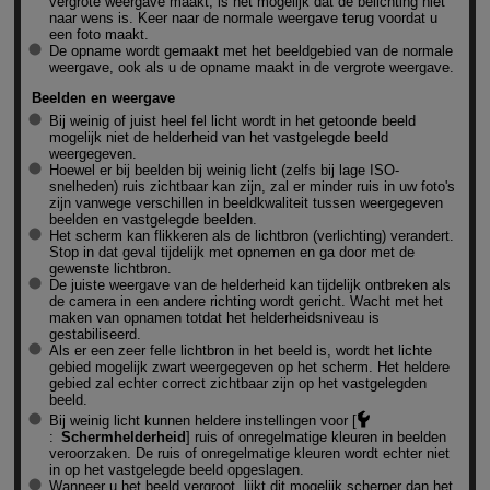
vergrote weergave maakt, is het mogelijk dat de belichting niet
naar wens is. Keer naar de normale weergave terug voordat u
een foto maakt.
De opname wordt gemaakt met het beeldgebied van de normale
weergave, ook als u de opname maakt in de vergrote weergave.
Beelden en weergave
Bij weinig of juist heel fel licht wordt in het getoonde beeld
mogelijk niet de helderheid van het vastgelegde beeld
weergegeven.
Hoewel er bij beelden bij weinig licht (zelfs bij lage ISO-
snelheden) ruis zichtbaar kan zijn, zal er minder ruis in uw foto's
zijn vanwege verschillen in beeldkwaliteit tussen weergegeven
beelden en vastgelegde beelden.
Het scherm kan flikkeren als de lichtbron (verlichting) verandert.
Stop in dat geval tijdelijk met opnemen en ga door met de
gewenste lichtbron.
De juiste weergave van de helderheid kan tijdelijk ontbreken als
de camera in een andere richting wordt gericht. Wacht met het
maken van opnamen totdat het helderheidsniveau is
gestabiliseerd.
Als er een zeer felle lichtbron in het beeld is, wordt het lichte
gebied mogelijk zwart weergegeven op het scherm. Het heldere
gebied zal echter correct zichtbaar zijn op het vastgelegden
beeld.
Bij weinig licht kunnen heldere instellingen voor [
:
Schermhelderheid
] ruis of onregelmatige kleuren in beelden
veroorzaken. De ruis of onregelmatige kleuren wordt echter niet
in op het vastgelegde beeld opgeslagen.
Wanneer u het beeld vergroot, lijkt dit mogelijk scherper dan het