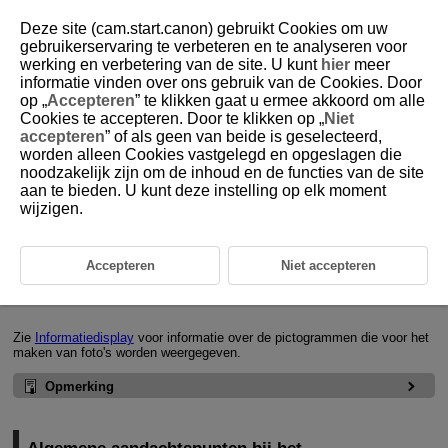
Deze site (cam.start.canon) gebruikt Cookies om uw
gebruikerservaring te verbeteren en te analyseren voor
werking en verbetering van de site. U kunt
hier
meer
informatie vinden over ons gebruik van de Cookies. Door
D180-101
op „
Accepteren
” te klikken gaat u ermee akkoord om alle
Cookies te accepteren. Door te klikken op „
Niet
Algemene informatie bij het maken
accepteren
” of als geen van beide is geselecteerd,
van foto's
worden alleen Cookies vastgelegd en opgeslagen die
noodzakelijk zijn om de inhoud en de functies van de site
aan te bieden. U kunt deze instelling op elk moment
Informatiedisplay
wijzigen.
Algemene aandachtspunten bij het maken van foto's
Accepteren
Niet accepteren
Informatiedisplay
Zie
Informatiedisplay
voor informatie over de pictogrammen die voor het
maken van foto's worden weergegeven.
Opmerking