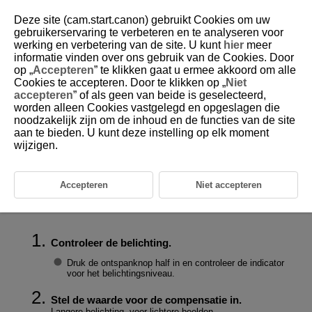
Deze site (cam.start.canon) gebruikt Cookies om uw
gebruikerservaring te verbeteren en te analyseren voor
werking en verbetering van de site. U kunt
hier
meer
informatie vinden over ons gebruik van de Cookies. Door
D180-058
op „
Accepteren
” te klikken gaat u ermee akkoord om alle
Cookies te accepteren. Door te klikken op „
Niet
Handmatige belichtingscorrectie
accepteren
” of als geen van beide is geselecteerd,
worden alleen Cookies vastgelegd en opgeslagen die
noodzakelijk zijn om de inhoud en de functies van de site
Belichtingscorrectie wordt gebruikt om de standaardbelichting die door
de camera is ingesteld lichter (langere belichting) of donkerder
aan te bieden. U kunt deze instelling op elk moment
(verminderde belichting) te maken.
wijzigen.
Belichtingscorrectie is beschikbaar in de modi
,
,
,
en
.
Zie
M: Handmatige belichting
voor details over belichtingscorrectie als
Accepteren
Niet accepteren
de modus
en ISO Auto beide zijn ingesteld, en zie
Fv: AE met
flexibele prioriteit
voor de modus
.
Controleer de belichting.
Druk de ontspanknop half in en controleer de indicator
voor het belichtingsniveau.
Stel de waarde voor de compensatie in.
Langere belichting, voor lichtere beelden