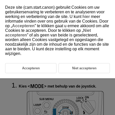
Deze site (cam.start.canon) gebruikt Cookies om uw
gebruikerservaring te verbeteren en te analyseren voor
werking en verbetering van de site. U kunt
hier
meer
informatie vinden over ons gebruik van de Cookies. Door
D393-024
op „
Accepteren
” te klikken gaat u ermee akkoord om alle
Cookies te accepteren. Door te klikken op „
Niet
Stroboscopisch flitsen
accepteren
” of als geen van beide is geselecteerd,
worden alleen Cookies vastgelegd en opgeslagen die
noodzakelijk zijn om de inhoud en de functies van de site
De sluitertijd berekenen
aan te bieden. U kunt deze instelling op elk moment
Met de stroboscopische flits en een lange sluitertijd kunt u in één
wijzigen.
opname continue beweging vastleggen, zoals bij sequence-fotografie.
Stel voor stroboscopisch flitsen de flitssterkte, het aantal flitsen en de
flitsfrequentie (aantal flitsen per seconde, equivalent aan Hz) in. Zie
Accepteren
Niet accepteren
Maximaal aantal opeenvolgende flitsen
voor informatie over het
maximale aantal opeenvolgende flitsen.
Kies
met behulp van de joystick.