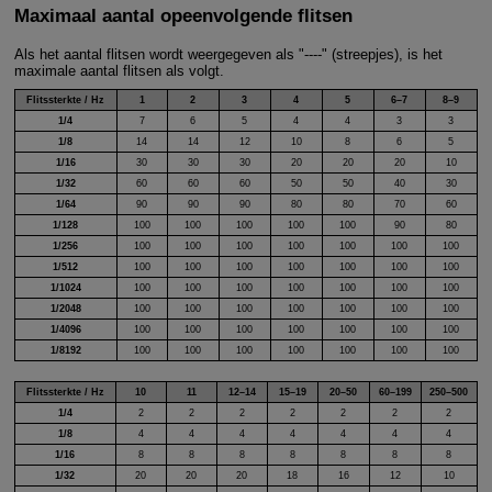
Maximaal aantal opeenvolgende flitsen
Als het aantal flitsen wordt weergegeven als "----" (streepjes), is het
maximale aantal flitsen als volgt.
Flitssterkte / Hz
1
2
3
4
5
6–7
8–9
1/4
7
6
5
4
4
3
3
1/8
14
14
12
10
8
6
5
1/16
30
30
30
20
20
20
10
1/32
60
60
60
50
50
40
30
1/64
90
90
90
80
80
70
60
1/128
100
100
100
100
100
90
80
1/256
100
100
100
100
100
100
100
1/512
100
100
100
100
100
100
100
1/1024
100
100
100
100
100
100
100
1/2048
100
100
100
100
100
100
100
1/4096
100
100
100
100
100
100
100
1/8192
100
100
100
100
100
100
100
Flitssterkte / Hz
10
11
12–14
15–19
20–50
60–199
250–500
1/4
2
2
2
2
2
2
2
1/8
4
4
4
4
4
4
4
1/16
8
8
8
8
8
8
8
1/32
20
20
20
18
16
12
10