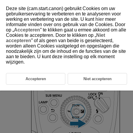
Deze site (cam.start.canon) gebruikt Cookies om uw
gebruikerservaring te verbeteren en te analyseren voor
werking en verbetering van de site. U kunt
hier
meer
informatie vinden over ons gebruik van de Cookies. Door
D393-016
op „
Accepteren
” te klikken gaat u ermee akkoord om alle
Cookies te accepteren. Door te klikken op „
Niet
Flitsbelichtingscompensatie
accepteren
” of als geen van beide is geselecteerd,
worden alleen Cookies vastgelegd en opgeslagen die
noodzakelijk zijn om de inhoud en de functies van de site
Net zoals de belichtingscompensatie wordt ingesteld, kunt u ook de
flitssterkte instellen. De mate van flitsbelichtingscompensatie kan
aan te bieden. U kunt deze instelling op elk moment
worden ingesteld binnen een bereik van ±3 stops, in stappen van 1/3-
wijzigen.
stop.
Accepteren
Niet accepteren
Kies
met behulp van de joystick.