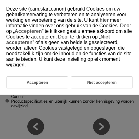
Deze site (cam.start.canon) gebruikt Cookies om uw
gebruikerservaring te verbeteren en te analyseren voor
werking en verbetering van de site. U kunt
hier
meer
informatie vinden over ons gebruik van de Cookies. Door
D412-013
op „
Accepteren
” te klikken gaat u ermee akkoord om alle
Cookies te accepteren. Door te klikken op „
Niet
Specificaties
accepteren
” of als geen van beide is geselecteerd,
worden alleen Cookies vastgelegd en opgeslagen die
noodzakelijk zijn om de inhoud en de functies van de site
Ca. 38,6 (b) x 190,0 (h) x 43,4 (d) mm (greepvorm)
aan te bieden. U kunt deze instelling op elk moment
Afmetingen
Ca. 172,4 (b) x 148,5 (h) x 174,1 (d) mm (statiefvorm)
wijzigen.
Ca. 180 g (hoofddeel en
BR-E2
(inclusief batterij))
Gewicht
Ca. 164 g (alleen hoofddeel)
Accepteren
Niet accepteren
De microfoonhouder is niet inbegrepen.
Alle bovenstaande gegevens zijn gebaseerd op de testnormen van
Canon.
Productspecificaties en uiterlijk kunnen zonder kennisgeving worden
gewijzigd.