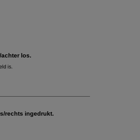
achter los.
ld is.
/rechts ingedrukt.