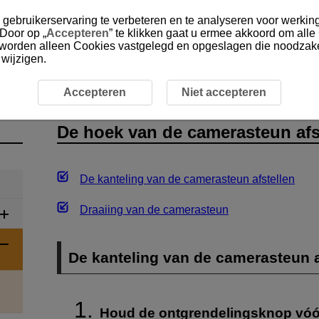
gebruikerservaring te verbeteren en te analyseren voor werking
 Door op „
Accepteren
” te klikken gaat u ermee akkoord om alle
, worden alleen Cookies vastgelegd en opgeslagen die noodzakel
 wijzigen.
fstandsbediening gereedmaken
De hoek van de camerasteu
Accepteren
Niet accepteren
De hoek van de camerasteun afs
De kanteling van de camerasteun afstellen
Draaiing van de camerasteun
De kanteling van de camerasteun a
Houd de ontgrendelingsknop vóór