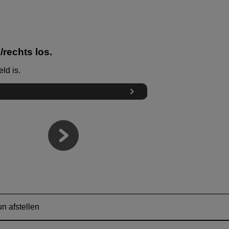
rechts los.
ld is.
n afstellen