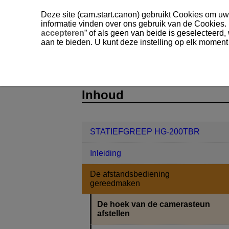
Deze site (cam.start.canon) gebruikt Cookies om uw 
informatie vinden over ons gebruik van de Cookies.
accepteren
” of als geen van beide is geselecteerd
aan te bieden. U kunt deze instelling op elk moment
STATIEFGREEP HG-200TBR
De a
D412-008
Inhoud
STATIEFGREEP HG-200TBR
Inleiding
De afstandsbediening
gereedmaken
De hoek van de camerasteun
afstellen