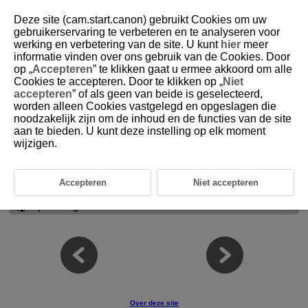
Deze site (cam.start.canon) gebruikt Cookies om uw
gebruikerservaring te verbeteren en te analyseren voor
werking en verbetering van de site. U kunt
hier
meer
informatie vinden over ons gebruik van de Cookies. Door
D151-016
op „
Accepteren
” te klikken gaat u ermee akkoord om alle
Cookies te accepteren. Door te klikken op „
Niet
Meerdere zenders gebruiken
accepteren
” of als geen van beide is geselecteerd,
worden alleen Cookies vastgelegd en opgeslagen die
noodzakelijk zijn om de inhoud en de functies van de site
U kunt twee of meer zenders instellen. Onder hetzelfde lichtarrangement
(met dezelfde ontvangers) kunt u ook met andere camera's draadloze
aan te bieden. U kunt deze instelling op elk moment
flitsopnamen maken. Hiervoor bevestigt u de zender op een andere
wijzigen.
camera.
Voorzichtig
Accepteren
Niet accepteren
Opmerking
Over deze site