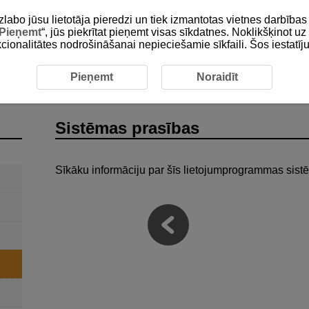
zlabo jūsu lietotāja pieredzi un tiek izmantotas vietnes darbīb
Pieņemt
“, jūs piekrītat pieņemt visas sīkdatnes. Noklikšķinot uz 
unkcionalitātes nodrošināšanai nepieciešamie sīkfaili. Šos iestatīj
ēmas prasības
Pieņemt
Noraidīt
Sistēmas prasības
Sīkāku informāciju par šīs lietojumprogrammas sist