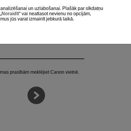
as analizēšanai un uzlabošanai. Plašāk par sīkdatņu
„
Noraidīt
“ vai neatlasot nevienu no opcijām,
umus jūs varat izmainīt jebkurā laikā.
ēmas prasībām meklējiet Canon vietnē.