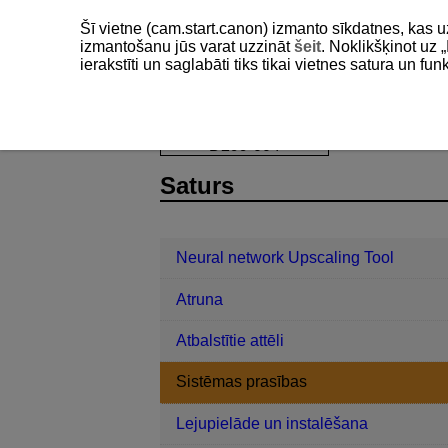
Šī vietne (cam.start.canon) izmanto sīkdatnes, kas u
izmantošanu jūs varat uzzināt
šeit
. Noklikšķinot uz „
ierakstīti un saglabāti tiks tikai vietnes satura un f
Neural network Upscaling Tool
Sist
D299-004
Saturs
Neural network Upscaling Tool
Atruna
Atbalstītie attēli
Sistēmas prasības
Lejupielāde un instalēšana