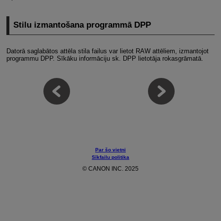
Stilu izmantošana programmā DPP
Datorā saglabātos attēla stila failus var lietot RAW attēliem, izmantojot
programmu DPP. Sīkāku informāciju sk. DPP lietotāja rokasgrāmatā.
Par šo vietni
Sīkfailu politika
© CANON INC. 2025