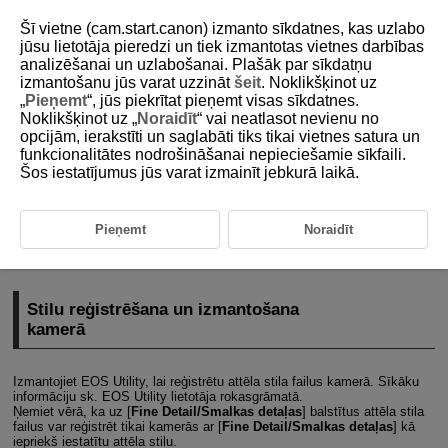
Šī vietne (cam.start.canon) izmanto sīkdatnes, kas uzlabo
jūsu lietotāja pieredzi un tiek izmantotas vietnes darbības
analizēšanai un uzlabošanai. Plašāk par sīkdatņu
izmantošanu jūs varat uzzināt
šeit
. Noklikšķinot uz
D238-019
„
Pieņemt
“, jūs piekrītat pieņemt visas sīkdatnes.
Noklikšķinot uz „
Noraidīt
“ vai neatlasot nevienu no
Attēla stila failu izmantošana
opcijām, ierakstīti un saglabāti tiks tikai vietnes satura un
funkcionalitātes nodrošināšanai nepieciešamie sīkfaili.
Šos iestatījumus jūs varat izmainīt jebkurā laikā.
Stilu reģistrēšana un izmantošana kamerā
Stilu izmantošana programmā DPP
Pieņemt
Noraidīt
Varat reģistrēt saglabātos attēla stila failus savā kamerā izmantošanai
fotografēšanas laikā, kā arī pielietot tos RAW attēliem programmā DPP.
Stilu reģistrēšana un izmantošana
kamerā
Izmantojiet
EOS Utility
, lai reģistrētu attēla stila failus kamerā. Sīkāku
informāciju sk.
EOS Utility
lietotāja rokasgrāmatā.
Ņemiet vērā, ka uz [
Fine Detail/Smalkas detaļas
] balstītus attēla stila
failus var reģistrēt tikai kamerās ar [
Fine Detail/Smalkas detaļas
] kā
iepriekš iestatītu attēla stilu.