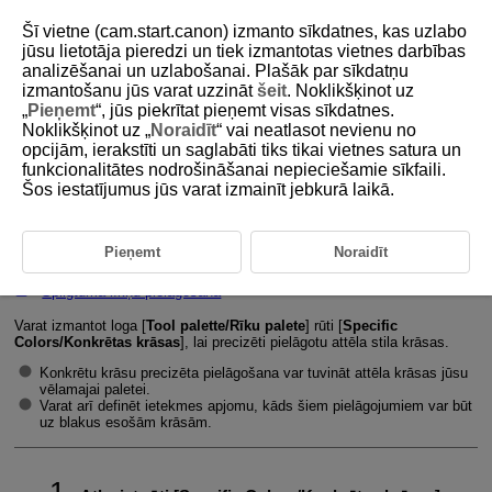
Šī vietne (cam.start.canon) izmanto sīkdatnes, kas uzlabo
jūsu lietotāja pieredzi un tiek izmantotas vietnes darbības
analizēšanai un uzlabošanai. Plašāk par sīkdatņu
izmantošanu jūs varat uzzināt
šeit
. Noklikšķinot uz
D238-016
„
Pieņemt
“, jūs piekrītat pieņemt visas sīkdatnes.
Noklikšķinot uz „
Noraidīt
“ vai neatlasot nevienu no
Konkrētu krāsu precizēta
opcijām, ierakstīti un saglabāti tiks tikai vietnes satura un
pielāgošana
funkcionalitātes nodrošināšanai nepieciešamie sīkfaili.
Šos iestatījumus jūs varat izmainīt jebkurā laikā.
Pielāgošanas krāsu saraksta izmantošana
Pieņemt
Noraidīt
Krāsu režīmi
Spilgtuma līkņu pielāgošana
Varat izmantot loga [
Tool palette/Rīku palete
] rūti [
Specific
Colors/Konkrētas krāsas
], lai precizēti pielāgotu attēla stila krāsas.
Konkrētu krāsu precizēta pielāgošana var tuvināt attēla krāsas jūsu
vēlamajai paletei.
Varat arī definēt ietekmes apjomu, kāds šiem pielāgojumiem var būt
uz blakus esošām krāsām.