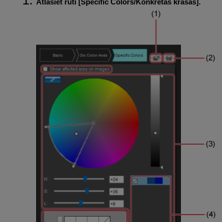
Atlasiet rūti [
Specific Colors/Konkrētas krāsas
].