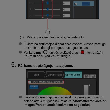
Velciet pa kreisi vai pa labi, lai pielāgotu
3. darbībā definētajos diapazonos esošās krāsas parauga
attēlā tiek attiecīgi pielāgotas un atjauninātas.
Punkti pirms [
] un pēc pielāgošanas [
] tiek parādīti
uz krāsu apļa, kad velkat slīdņus.
Pārbaudiet pielāgojuma apjomu.
Lai skatītu krāsu apjomu, ko ietekmē pielāgojumi (par to
norāda attēla mirgošana), atlasiet [
Show affected area on
images/Parādīt attēla ietekmētos apgabalus
].