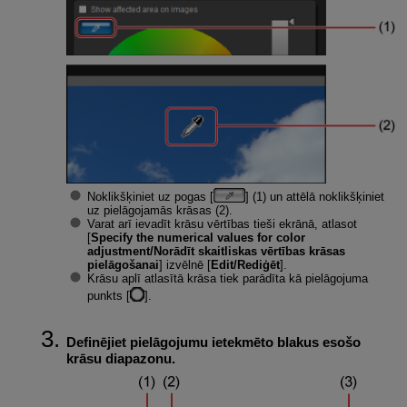
Noklikšķiniet uz pogas [
] (1) un attēlā noklikšķiniet
uz pielāgojamās krāsas (2).
Varat arī ievadīt krāsu vērtības tieši ekrānā, atlasot
[
Specify the numerical values for color
adjustment/Norādīt skaitliskas vērtības krāsas
pielāgošanai
] izvēlnē [
Edit/Rediģēt
].
Krāsu aplī atlasītā krāsa tiek parādīta kā pielāgojuma
punkts [
].
Definējiet pielāgojumu ietekmēto blakus esošo
krāsu diapazonu.