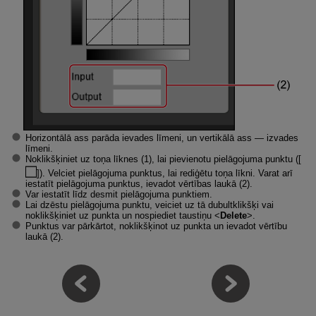
Horizontālā ass parāda ievades līmeni, un vertikālā ass — izvades
līmeni.
Noklikšķiniet uz toņa līknes (1), lai pievienotu pielāgojuma punktu ([
]). Velciet pielāgojuma punktus, lai rediģētu toņa līkni. Varat arī
iestatīt pielāgojuma punktus, ievadot vērtības laukā (2).
Var iestatīt līdz desmit pielāgojuma punktiem.
Lai dzēstu pielāgojuma punktu, veiciet uz tā dubultklikšķi vai
noklikšķiniet uz punkta un nospiediet taustiņu
Delete
.
Punktus var pārkārtot, noklikšķinot uz punkta un ievadot vērtību
laukā (2).