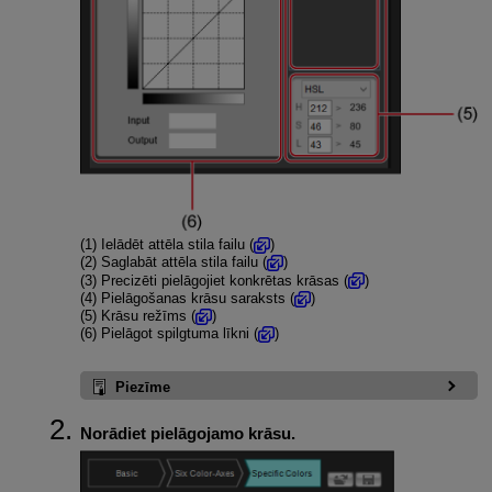
(1)
Ielādēt attēla stila failu (
)
(2)
Saglabāt attēla stila failu (
)
(3)
Precizēti pielāgojiet konkrētas krāsas (
)
(4)
Pielāgošanas krāsu saraksts (
)
(5)
Krāsu režīms (
)
(6)
Pielāgot spilgtuma līkni (
)
Piezīme
Norādiet pielāgojamo krāsu.