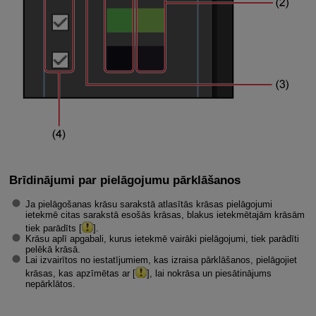
Brīdinājumi par pielāgojumu pārklāšanos
Ja pielāgošanas krāsu sarakstā atlasītās krāsas pielāgojumi
ietekmē citas sarakstā esošās krāsas, blakus ietekmētajām krāsām
tiek parādīts [
].
Krāsu aplī apgabali, kurus ietekmē vairāki pielāgojumi, tiek parādīti
pelēkā krāsā.
Lai izvairītos no iestatījumiem, kas izraisa pārklāšanos, pielāgojiet
krāsas, kas apzīmētas ar [
], lai nokrāsa un piesātinājums
nepārklātos.