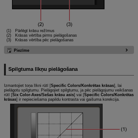
Pārlēgt krāsu režīmus
Krāsas vērtība pirms pielāgošanas
Krāsas vērtība pēc pielāgošanas
Piezīme
Spilgtuma līkņu pielāgošana
Izmantojiet toņa līkni rūtī [
Specific Colors/Konkrētas krāsas
], lai
pielāgotu spilgtumu. Pielāgojiet spilgtumu, ja pēc pielāgojumu veikšanas
rūtī [
Six Color-Axes/Sešas krāsu asis
] vai [
Specific Colors/Konkrētas
krāsas
] ir nepieciešama papildu kontrasta vai gaišuma korekcija.