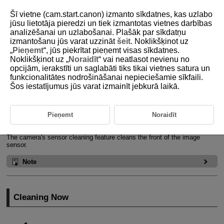
Šī vietne (cam.start.canon) izmanto sīkdatnes, kas uzlabo
jūsu lietotāja pieredzi un tiek izmantotas vietnes darbības
analizēšanai un uzlabošanai. Plašāk par sīkdatņu
izmantošanu jūs varat uzzināt
šeit
. Noklikšķinot uz
D388-222
„
Pieņemt
“, jūs piekrītat pieņemt visas sīkdatnes.
Noklikšķinot uz „
Noraidīt
“ vai neatlasot nevienu no
Sensor Cleaning
opcijām, ierakstīti un saglabāti tiks tikai vietnes satura un
funkcionalitātes nodrošināšanai nepieciešamie sīkfaili.
Šos iestatījumus jūs varat izmainīt jebkurā laikā.
Cleaning Now
Cleaning Automatically
Pieņemt
Noraidīt
Cleaning Manually
The camera's sensor cleaning feature cleans the front of the image
sensor.
Note
Cleaning Now