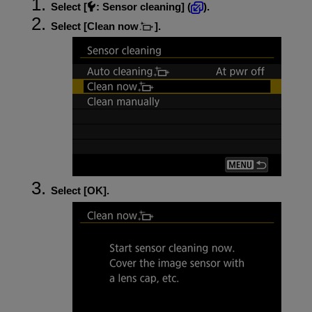
Select [
:
Sensor cleaning
] (
).
Select [
Clean now
].
Select [
OK
].