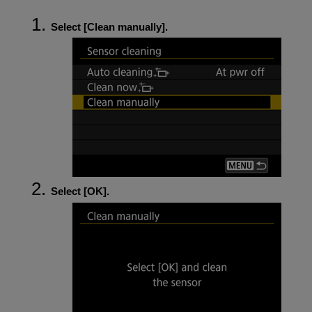
Select [
Clean manually
].
Select [
OK
].