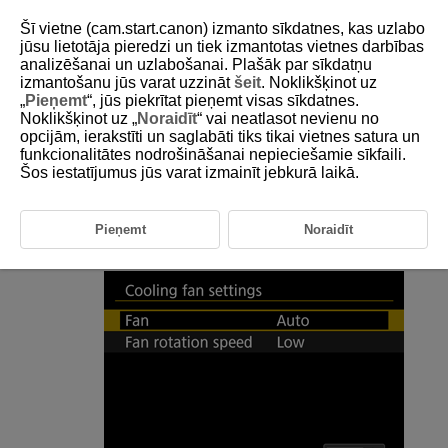
Šī vietne (cam.start.canon) izmanto sīkdatnes, kas uzlabo
jūsu lietotāja pieredzi un tiek izmantotas vietnes darbības
analizēšanai un uzlabošanai. Plašāk par sīkdatņu
izmantošanu jūs varat uzzināt
šeit
. Noklikšķinot uz
D388-221
„
Pieņemt
“, jūs piekrītat pieņemt visas sīkdatnes.
Noklikšķinot uz „
Noraidīt
“ vai neatlasot nevienu no
Cooling Fan Settings
opcijām, ierakstīti un saglabāti tiks tikai vietnes satura un
funkcionalitātes nodrošināšanai nepieciešamie sīkfaili.
Šos iestatījumus jūs varat izmainīt jebkurā laikā.
You can use the cooling fan to release heat from inside the camera.
Select [
:
Cooling fan settings
] (
).
Pieņemt
Noraidīt
Select [
Fan
].