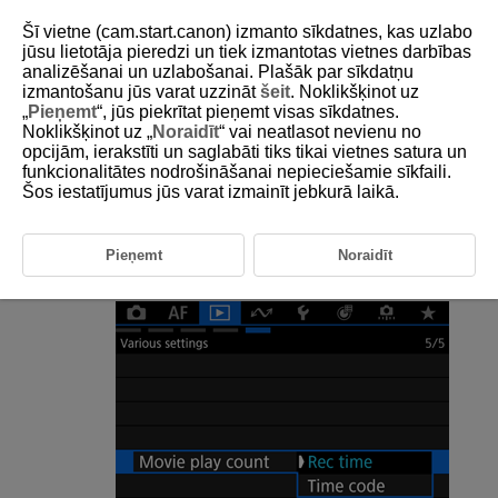
Šī vietne (cam.start.canon) izmanto sīkdatnes, kas uzlabo
jūsu lietotāja pieredzi un tiek izmantotas vietnes darbības
analizēšanai un uzlabošanai. Plašāk par sīkdatņu
izmantošanu jūs varat uzzināt
šeit
. Noklikšķinot uz
D388-172
„
Pieņemt
“, jūs piekrītat pieņemt visas sīkdatnes.
Noklikšķinot uz „
Noraidīt
“ vai neatlasot nevienu no
Movie Play Count
opcijām, ierakstīti un saglabāti tiks tikai vietnes satura un
funkcionalitātes nodrošināšanai nepieciešamie sīkfaili.
Šos iestatījumus jūs varat izmainīt jebkurā laikā.
You can select how time is displayed on the movie playback screen.
Select [
:
Movie play count
] (
).
Pieņemt
Noraidīt
Select an option.