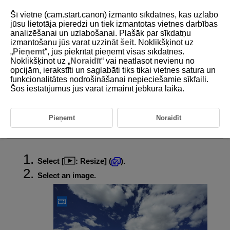
Šī vietne (cam.start.canon) izmanto sīkdatnes, kas uzlabo
jūsu lietotāja pieredzi un tiek izmantotas vietnes darbības
analizēšanai un uzlabošanai. Plašāk par sīkdatņu
izmantošanu jūs varat uzzināt
šeit
. Noklikšķinot uz
D388-162
„
Pieņemt
“, jūs piekrītat pieņemt visas sīkdatnes.
Noklikšķinot uz „
Noraidīt
“ vai neatlasot nevienu no
Resizing JPEG/HEIF Images
opcijām, ierakstīti un saglabāti tiks tikai vietnes satura un
funkcionalitātes nodrošināšanai nepieciešamie sīkfaili.
Šos iestatījumus jūs varat izmainīt jebkurā laikā.
You can resize a JPEG or HEIF image to reduce the pixel count and
save it as a new image. Resizing is available for
,
, or
JPEGs or
HEIFs (in sizes except
), including those captured in RAW+JPEG
Pieņemt
Noraidīt
and RAW+HEIF shooting. Note that resizing is not available for
images, RAW still photos or movies, or frame-grab images from 4K
movies.
Select [
:
Resize
] (
).
Select an image.