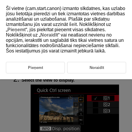
Šī vietne (cam.start.canon) izmanto sīkdatnes, kas uzlabo
jūsu lietotāja pieredzi un tiek izmantotas vietnes darbības
analizēšanai un uzlabošanai. Plašāk par sīkdatņu
izmantošanu jūs varat uzzināt
šeit
. Noklikšķinot uz
D388-114
„
Pieņemt
“, jūs piekrītat pieņemt visas sīkdatnes.
Noklikšķinot uz „
Noraidīt
“ vai neatlasot nevienu no
Quick Control Screen
opcijām, ierakstīti un saglabāti tiks tikai vietnes satura un
funkcionalitātes nodrošināšanai nepieciešamie sīkfaili.
Šos iestatījumus jūs varat izmainīt jebkurā laikā.
You can change the Quick Control (
) views available during movie
recording.
Pieņemt
Noraidīt
Select [
:
Quick Ctrl screen
] (
).
Select the view to display.