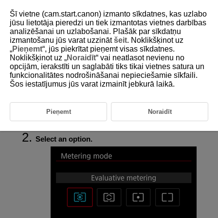
Šī vietne (cam.start.canon) izmanto sīkdatnes, kas uzlabo
jūsu lietotāja pieredzi un tiek izmantotas vietnes darbības
analizēšanai un uzlabošanai. Plašāk par sīkdatņu
izmantošanu jūs varat uzzināt
šeit
. Noklikšķinot uz
D388-076
„
Pieņemt
“, jūs piekrītat pieņemt visas sīkdatnes.
Noklikšķinot uz „
Noraidīt
“ vai neatlasot nevienu no
Metering Mode
opcijām, ierakstīti un saglabāti tiks tikai vietnes satura un
funkcionalitātes nodrošināšanai nepieciešamie sīkfaili.
Šos iestatījumus jūs varat izmainīt jebkurā laikā.
Four methods (metering modes) to measure the subject's brightness are
provided. Normally, evaluative metering is recommended. In Basic Zone
modes, evaluative metering is set automatically.
Pieņemt
Noraidīt
Select [
:
Metering mode
] (
).
Select an option.