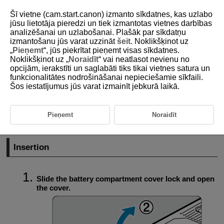
Šī vietne (cam.start.canon) izmanto sīkdatnes, kas uzlabo
jūsu lietotāja pieredzi un tiek izmantotas vietnes darbības
analizēšanai un uzlabošanai. Plašāk par sīkdatņu
izmantošanu jūs varat uzzināt
šeit
. Noklikšķinot uz
D388-017
„
Pieņemt
“, jūs piekrītat pieņemt visas sīkdatnes.
Noklikšķinot uz „
Noraidīt
“ vai neatlasot nevienu no
Inserting/Removing Batteries
opcijām, ierakstīti un saglabāti tiks tikai vietnes satura un
funkcionalitātes nodrošināšanai nepieciešamie sīkfaili.
Šos iestatījumus jūs varat izmainīt jebkurā laikā.
Insertion
Removal
Pieņemt
Noraidīt
Insert a fully charged Battery Pack
LP-E6P
into the camera.
Insertion
Slide the battery compartment cover lock and open
the cover.