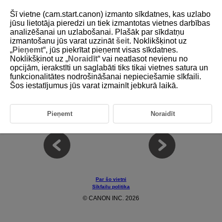
Šī vietne (cam.start.canon) izmanto sīkdatnes, kas uzlabo
jūsu lietotāja pieredzi un tiek izmantotas vietnes darbības
analizēšanai un uzlabošanai. Plašāk par sīkdatņu
izmantošanu jūs varat uzzināt
šeit
. Noklikšķinot uz
D375-031
„
Pieņemt
“, jūs piekrītat pieņemt visas sīkdatnes.
Noklikšķinot uz „
Noraidīt
“ vai neatlasot nevienu no
Filmas IS režīms
opcijām, ierakstīti un saglabāti tiks tikai vietnes satura un
funkcionalitātes nodrošināšanai nepieciešamie sīkfaili.
Šos iestatījumus jūs varat izmainīt jebkurā laikā.
Iespējo filmu ierakstīšanu ar samazinātu kameras izkustēšanos.
Pielāgojiet gaišumu un citus iestatījumus Ātrās vadīklas izvēlnē.
Piezīme
Pieņemt
Noraidīt
Par šo vietni
Sīkfailu politika
© CANON INC. 2026