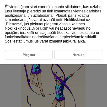
Šī vietne (cam.start.canon) izmanto sīkdatnes, kas uzlabo
jūsu lietotāja pieredzi un tiek izmantotas vietnes darbības
analizēšanai un uzlabošanai. Plašāk par sīkdatņu
6-28 Rhythmic Gymnastics (Group)
izmantošanu jūs varat uzzināt
šeit
. Noklikšķinot uz
„
Pieņemt
“, jūs piekrītat pieņemt visas sīkdatnes.
Noklikšķinot uz „
Noraidīt
“ vai neatlasot nevienu no
This setting is perfect for photographing specific individuals or
opcijām, ierakstīti un saglabāti tiks tikai vietnes satura un
entire groups in rhythmic gymnastics.
funkcionalitātes nodrošināšanai nepieciešamie sīkfaili.
Šos iestatījumus jūs varat izmainīt jebkurā laikā.
Pieņemt
Noraidīt