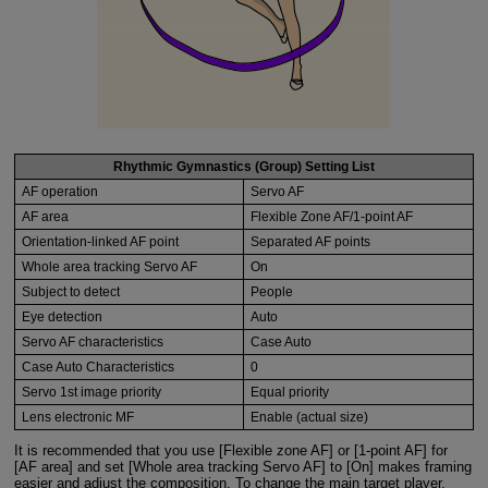
Rhythmic Gymnastics (Group) Setting List
AF operation
Servo AF
AF area
Flexible Zone AF/1-point AF
Orientation-linked AF point
Separated AF points
Whole area tracking Servo AF
On
Subject to detect
People
Eye detection
Auto
Servo AF characteristics
Case Auto
Case Auto Characteristics
0
Servo 1st image priority
Equal priority
Lens electronic MF
Enable (actual size)
It is recommended that you use [Flexible zone AF] or [1-point AF] for
[AF area] and set [Whole area tracking Servo AF] to [On] makes framing
easier and adjust the composition. To change the main target player,