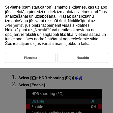
Šī vietne (cam.start.canon) izmanto sīkdatnes, kas uzlabo
jūsu lietotāja pieredzi un tiek izmantotas vietnes darbības
analizēšanai un uzlabošanai. Plašāk par sīkdatņu
izmantošanu jūs varat uzzināt
šeit
. Noklikšķinot uz
D292-064
„
Pieņemt
“, jūs piekrītat pieņemt visas sīkdatnes.
Noklikšķinot uz „
Noraidīt
“ vai neatlasot nevienu no
HDR Shooting (PQ)
opcijām, ierakstīti un saglabāti tiks tikai vietnes satura un
funkcionalitātes nodrošināšanai nepieciešamie sīkfaili.
Šos iestatījumus jūs varat izmainīt jebkurā laikā.
HDR Shooting (PQ) settings enable the camera to produce HDR images
conforming to the PQ specification defined in
ITU-R
BT.2100 and
SMPTE ST.2084. (Actual display depends on monitor performance.)
Shots are captured as HEIF or RAW images.
Pieņemt
Noraidīt
HDR stands for High Dynamic Range.
PQ stands for Perceptual Quantization. The “PQ” in HDR PQ refers to the
gamma curve of the input signal for displaying HDR images.
Select [
:
HDR shooting (PQ)
] (
).
Select [
Enable
].