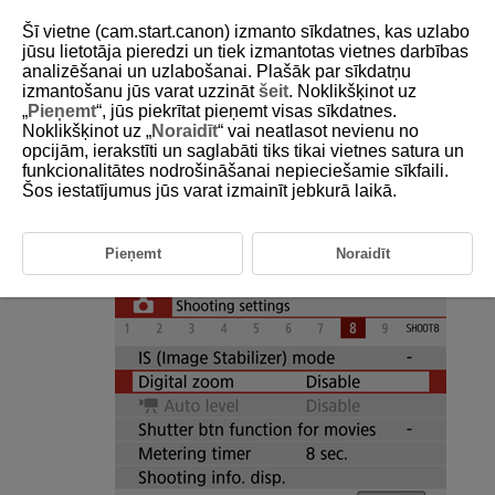
Šī vietne (cam.start.canon) izmanto sīkdatnes, kas uzlabo
jūsu lietotāja pieredzi un tiek izmantotas vietnes darbības
analizēšanai un uzlabošanai. Plašāk par sīkdatņu
izmantošanu jūs varat uzzināt
šeit
. Noklikšķinot uz
D101-103
„
Pieņemt
“, jūs piekrītat pieņemt visas sīkdatnes.
Noklikšķinot uz „
Noraidīt
“ vai neatlasot nevienu no
Digital Zoom
opcijām, ierakstīti un saglabāti tiks tikai vietnes satura un
funkcionalitātes nodrošināšanai nepieciešamie sīkfaili.
Šos iestatījumus jūs varat izmainīt jebkurā laikā.
With the recording size set to [
]/[
] (NTSC) or [
] (PAL), you can shoot with approx. 3–10× digital zoom.
Pieņemt
Noraidīt
Select [
:
Digital zoom
].