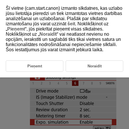
Šī vietne (cam.start.canon) izmanto sīkdatnes, kas uzlabo
jūsu lietotāja pieredzi un tiek izmantotas vietnes darbības
analizēšanai un uzlabošanai. Plašāk par sīkdatņu
izmantošanu jūs varat uzzināt
šeit
. Noklikšķinot uz
D101-088
„
Pieņemt
“, jūs piekrītat pieņemt visas sīkdatnes.
Noklikšķinot uz „
Noraidīt
“ vai neatlasot nevienu no
Exposure Simulation
opcijām, ierakstīti un saglabāti tiks tikai vietnes satura un
funkcionalitātes nodrošināšanai nepieciešamie sīkfaili.
Šos iestatījumus jūs varat izmainīt jebkurā laikā.
With exposure simulation, image brightness more closely matches the
actual brightness (exposure) of your shots.
Pieņemt
Noraidīt
Select [
:
Expo. simulation
].