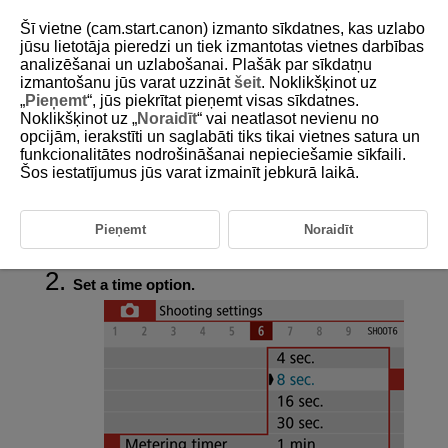
Šī vietne (cam.start.canon) izmanto sīkdatnes, kas uzlabo
jūsu lietotāja pieredzi un tiek izmantotas vietnes darbības
analizēšanai un uzlabošanai. Plašāk par sīkdatņu
izmantošanu jūs varat uzzināt
šeit
. Noklikšķinot uz
D101-087
„
Pieņemt
“, jūs piekrītat pieņemt visas sīkdatnes.
Noklikšķinot uz „
Noraidīt
“ vai neatlasot nevienu no
Metering Timer
opcijām, ierakstīti un saglabāti tiks tikai vietnes satura un
funkcionalitātes nodrošināšanai nepieciešamie sīkfaili.
Šos iestatījumus jūs varat izmainīt jebkurā laikā.
You can set how long the metering timer runs (which determines the
duration of exposure value display) after it is triggered automatically by
an action such as pressing the shutter button halfway.
Pieņemt
Noraidīt
Select [
:
Metering timer
].
Set a time option.