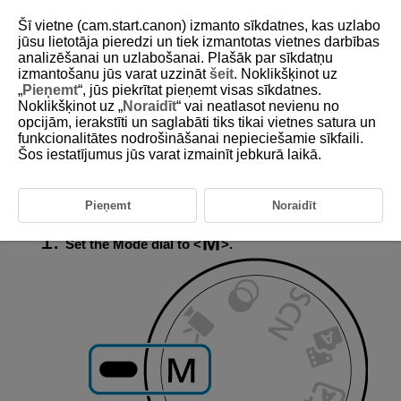
Šī vietne (cam.start.canon) izmanto sīkdatnes, kas uzlabo
jūsu lietotāja pieredzi un tiek izmantotas vietnes darbības
analizēšanai un uzlabošanai. Plašāk par sīkdatņu
izmantošanu jūs varat uzzināt
šeit
. Noklikšķinot uz
D101-046
„
Pieņemt
“, jūs piekrītat pieņemt visas sīkdatnes.
Noklikšķinot uz „
Noraidīt
“ vai neatlasot nevienu no
Long (Bulb) Exposures
opcijām, ierakstīti un saglabāti tiks tikai vietnes satura un
funkcionalitātes nodrošināšanai nepieciešamie sīkfaili.
Šos iestatījumus jūs varat izmainīt jebkurā laikā.
In this mode, the shutter stays open as long as you hold down the
shutter button completely, and closes when you let go of the shutter
button. Use bulb exposures for night scenes, fireworks,
astrophotography, and other subjects requiring long exposures.
Pieņemt
Noraidīt
Set the Mode dial to
.