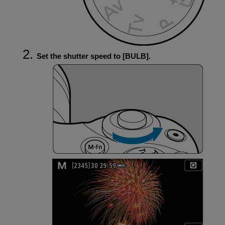
Set the shutter speed to [
BULB
].