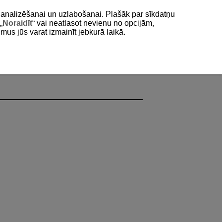
as analizēšanai un uzlabošanai. Plašāk par sīkdatņu
„
Noraidīt
“ vai neatlasot nevienu no opcijām,
umus jūs varat izmainīt jebkurā laikā.