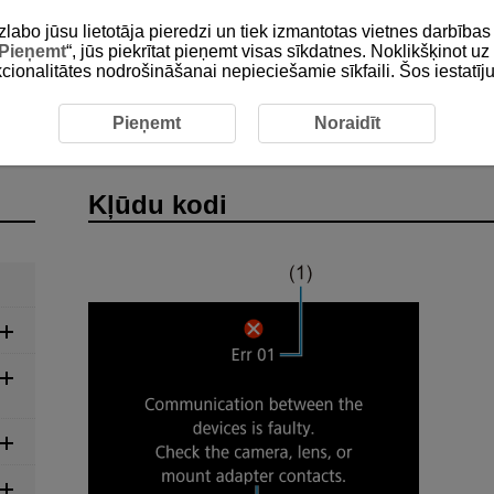
zlabo jūsu lietotāja pieredzi un tiek izmantotas vietnes darbīb
Pieņemt
“, jūs piekrītat pieņemt visas sīkdatnes. Noklikšķinot uz 
unkcionalitātes nodrošināšanai nepieciešamie sīkfaili. Šos iestatīj
Pieņemt
Noraidīt
Kļūdu kodi