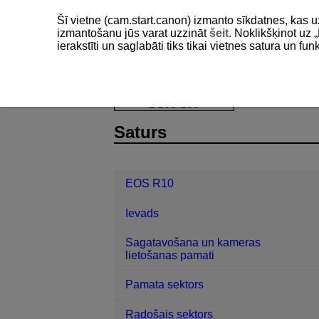
Šī vietne (cam.start.canon) izmanto sīkdatnes, kas u
izmantošanu jūs varat uzzināt
šeit
. Noklikšķinot uz „
ierakstīti un saglabāti tiks tikai vietnes satura un f
EOS R10
Uzziņas
Kļūdu kodi
D185-236
Saturs
EOS R10
Ievads
Sagatavošana un kameras
lietošanas pamati
Pamata sektors
Radošais sektors