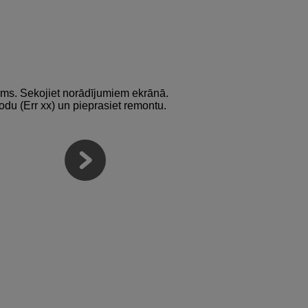
jums. Sekojiet norādījumiem ekrānā.
odu (Err xx) un pieprasiet remontu.