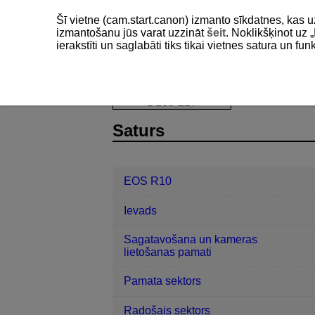
Šī vietne (cam.start.canon) izmanto sīkdatnes, kas u
izmantošanu jūs varat uzzināt
šeit
. Noklikšķinot uz „
ierakstīti un saglabāti tiks tikai vietnes satura un f
EOS R10
Pielāgotas funkcijas/“Man
D185-227
Saturs
EOS R10
Ievads
Sagatavošana un kameras
lietošanas pamati
Pamata sektors
Radošais sektors