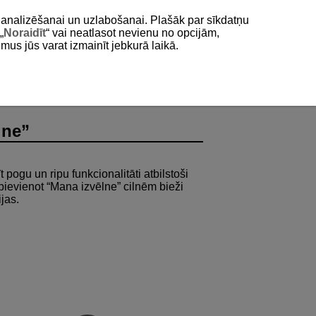
as analizēšanai un uzlabošanai. Plašāk par sīkdatņu
„
Noraidīt
“ vai neatlasot nevienu no opcijām,
umus jūs varat izmainīt jebkurā laikā.
lne”
pogu un ripu funkcionalitāti atbilstoši
pievienot “Mana izvēlne” cilnēm bieži
jas.