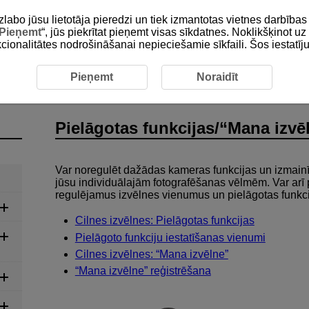
zlabo jūsu lietotāja pieredzi un tiek izmantotas vietnes darbīb
Pieņemt
“, jūs piekrītat pieņemt visas sīkdatnes. Noklikšķinot uz 
unkcionalitātes nodrošināšanai nepieciešamie sīkfaili. Šos iestatīj
a izvēlne”
Pieņemt
Noraidīt
Pielāgotas funkcijas/“Mana izvē
Var noregulēt dažādas kameras funkcijas un izmainīt 
jūsu individuālajām fotografēšanas vēlmēm. Var arī 
regulējamus izvēlnes vienumus un pielāgotas funkci
Cilnes izvēlnes: Pielāgotas funkcijas
Pielāgoto funkciju iestatīšanas vienumi
Cilnes izvēlnes: “Mana izvēlne”
“Mana izvēlne” reģistrēšana