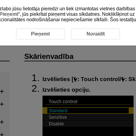
zlabo jūsu lietotāja pieredzi un tiek izmantotas vietnes darbīb
Pieņemt
“, jūs piekrītat pieņemt visas sīkdatnes. Noklikšķinot uz 
unkcionalitātes nodrošināšanai nepieciešamie sīkfaili. Šos iestatīj
nvadība
Pieņemt
Noraidīt
Skārienvadība
Izvēlieties [
:
Touch control
/
:
Sk
Izvēlieties opciju.