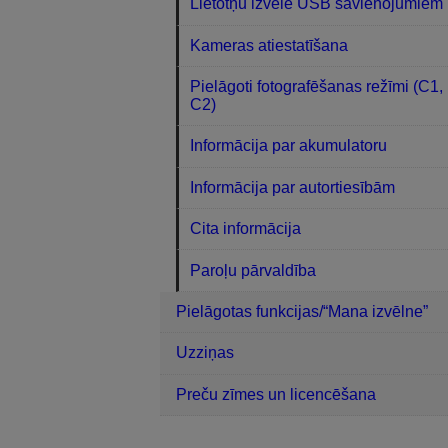
Lietotņu izvēle USB savienojumiem
Kameras atiestatīšana
Pielāgoti fotografēšanas režīmi (C1,
C2)
Informācija par akumulatoru
Informācija par autortiesībām
Cita informācija
Paroļu pārvaldība
Pielāgotas funkcijas/“Mana izvēlne”
Uzziņas
Preču zīmes un licencēšana