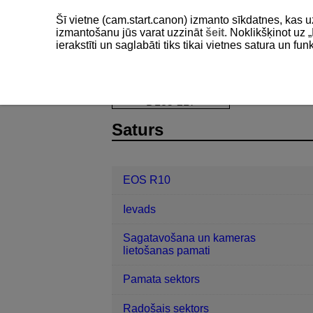
Šī vietne (cam.start.canon) izmanto sīkdatnes, kas u
izmantošanu jūs varat uzzināt
šeit
. Noklikšķinot uz „
ierakstīti un saglabāti tiks tikai vietnes satura un f
EOS R10
Konfigurēšana
Skārie
D185-217
Saturs
EOS R10
Ievads
Sagatavošana un kameras
lietošanas pamati
Pamata sektors
Radošais sektors