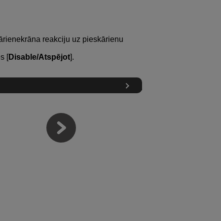
ārienekrāna reakciju uz pieskārienu
s [
Disable/Atspējot
].