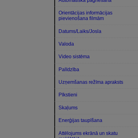
Automātiskā pagriešana
Orientācijas informācijas
pievienošana filmām
Datums/Laiks/Josla
Valoda
Video sistēma
Palīdzība
Uzņemšanas režīma apraksts
Pīkstieni
Skaļums
Enerģijas taupīšana
Attēlojums ekrānā un skatu