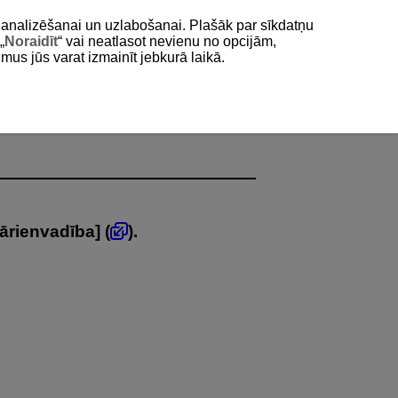
as analizēšanai un uzlabošanai. Plašāk par sīkdatņu
„
Noraidīt
“ vai neatlasot nevienu no opcijām,
umus jūs varat izmainīt jebkurā laikā.
ārienvadība
] (
).