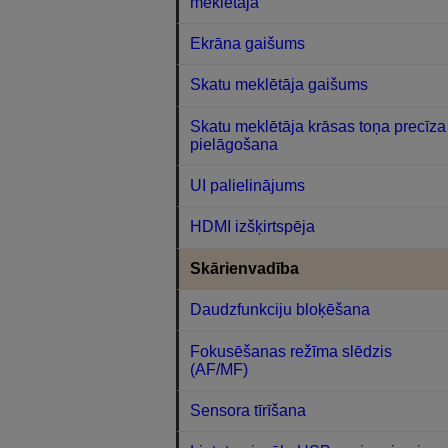
meklētājā
Ekrāna gaišums
Skatu meklētāja gaišums
Skatu meklētāja krāsas toņa precīza
pielāgošana
UI palielinājums
HDMI izšķirtspēja
Skārienvadība
Daudzfunkciju bloķēšana
Fokusēšanas režīma slēdzis
(AF/MF)
Sensora tīrīšana