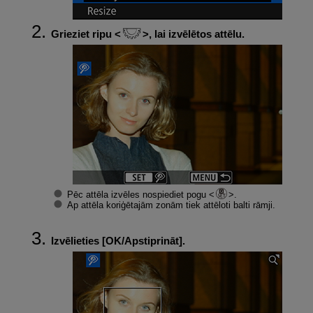
Grieziet ripu
, lai izvēlētos attēlu.
Pēc attēla izvēles nospiediet pogu
.
Ap attēla koriģētajām zonām tiek attēloti balti rāmji.
Izvēlieties [
OK/Apstiprināt
].