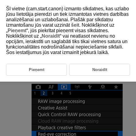
Šī vietne (cam.start.canon) izmanto sīkdatnes, kas uzlabo
jūsu lietotāja pieredzi un tiek izmantotas vietnes darbības
analizēšanai un uzlabošanai. Plašāk par sīkdatņu
izmantošanu jūs varat uzzināt
šeit
. Noklikšķinot uz
D185-155
„
Pieņemt
“, jūs piekrītat pieņemt visas sīkdatnes.
Noklikšķinot uz „
Noraidīt
“ vai neatlasot nevienu no
Sarkano acu efekta korekcija
opcijām, ierakstīti un saglabāti tiks tikai vietnes satura un
funkcionalitātes nodrošināšanai nepieciešamie sīkfaili.
Šos iestatījumus jūs varat izmainīt jebkurā laikā.
Automātiski koriģē attiecīgās daļas sarkano acu efekta skartos attēlos.
Attēlu var saglabāt kā atsevišķu failu.
Pieņemt
Noraidīt
Izvēlieties [
:
Red-eye correction
/
:
Sarkano
acu efekta korekcija
].