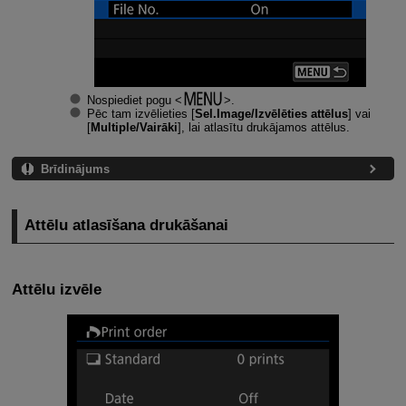
Nospiediet pogu
.
Pēc tam izvēlieties [
Sel.Image/Izvēlēties attēlus
] vai
[
Multiple/Vairāki
], lai atlasītu drukājamos attēlus.
Brīdinājums
Attēlu atlasīšana drukāšanai
Attēlu izvēle