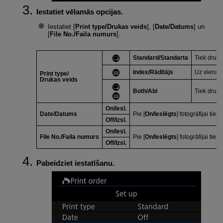
Iestatiet vēlamās opcijas.
Iestatiet [
Print type/Drukas veids
], [
Date/Datums
] un
[
File No./Faila numurs
].
Standard/Standarta
Tiek drukā
Index/Rādītājs
Uz vienas l
Print type/
Drukas veids
Both/Abi
Tiek drukā
On/Iesl.
Date/Datums
Pie [
On/Ieslēgts
] fotogrāfijai tie
Off/Izsl.
On/Iesl.
File No./Faila numurs
Pie [
On/Ieslēgts
] fotogrāfijai tie
Off/Izsl.
Pabeidziet iestatīšanu.