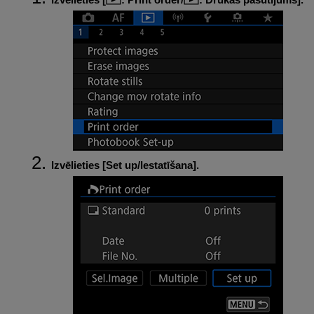
Izvēlieties [
Set up/Iestatīšana
].