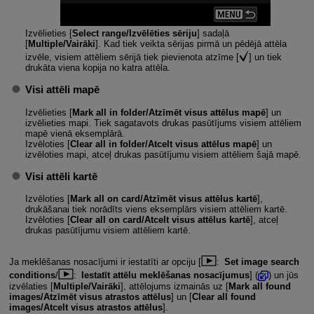
Izvēlieties [
Select range/Izvēlēties sēriju
] sadaļā
[
Multiple/Vairāki
]. Kad tiek veikta sērijas pirmā un pēdējā attēla
izvēle, visiem attēliem sērijā tiek pievienota atzīme [
] un tiek
drukāta viena kopija no katra attēla.
Visi attēli mapē
Izvēlieties [
Mark all in folder/Atzīmēt visus attēlus mapē
] un
izvēlieties mapi. Tiek sagatavots drukas pasūtījums visiem attēliem
mapē vienā eksemplārā.
Izvēloties [
Clear all in folder/Atcelt visus attēlus mapē
] un
izvēloties mapi, atceļ drukas pasūtījumu visiem attēliem šajā mapē.
Visi attēli kartē
Izvēloties [
Mark all on card/Atzīmēt visus attēlus kartē
],
drukāšanai tiek norādīts viens eksemplārs visiem attēliem kartē.
Izvēloties [
Clear all on card/Atcelt visus attēlus kartē
], atceļ
drukas pasūtījumu visiem attēliem kartē.
Ja meklēšanas nosacījumi ir iestatīti ar opciju [
:
Set image search
conditions
/
:
Iestatīt attēlu meklēšanas nosacījumus
] (
) un jūs
izvēlaties [
Multiple/Vairāki
], attēlojums izmainās uz [
Mark all found
images/Atzīmēt visus atrastos attēlus
] un [
Clear all found
images/Atcelt visus atrastos attēlus
].