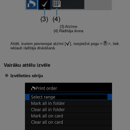
(3) Atzīme
(4) Rādītāja ikona
Attēli, kuriem pievienojat atzīmi [
], nospiežot pogu
, tiek
iekļauti rādītāja drukāšanā.
Vairāku attēlu izvēle
Izvēlieties sēriju