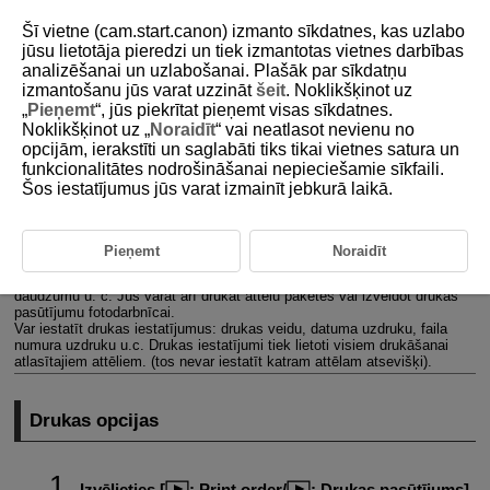
Šī vietne (cam.start.canon) izmanto sīkdatnes, kas uzlabo
jūsu lietotāja pieredzi un tiek izmantotas vietnes darbības
analizēšanai un uzlabošanai. Plašāk par sīkdatņu
izmantošanu jūs varat uzzināt
šeit
. Noklikšķinot uz
D185-148
„
Pieņemt
“, jūs piekrītat pieņemt visas sīkdatnes.
Noklikšķinot uz „
Noraidīt
“ vai neatlasot nevienu no
Drukas pasūtījums (DPOF)
opcijām, ierakstīti un saglabāti tiks tikai vietnes satura un
funkcionalitātes nodrošināšanai nepieciešamie sīkfaili.
Šos iestatījumus jūs varat izmainīt jebkurā laikā.
Drukas opcijas
Attēlu atlasīšana drukāšanai
Pieņemt
Noraidīt
DPOF (digitālās drukas pasūtījuma formāts) ļauj drukāt kartē ierakstītus
attēlus saskaņā ar drukāšanas instrukcijām par attēla atlasi, izdruku
daudzumu u. c. Jūs varat arī drukāt attēlu paketes vai izveidot drukas
pasūtījumu fotodarbnīcai.
Var iestatīt drukas iestatījumus: drukas veidu, datuma uzdruku, faila
numura uzdruku u.c. Drukas iestatījumi tiek lietoti visiem drukāšanai
atlasītajiem attēliem. (tos nevar iestatīt katram attēlam atsevišķi).
Drukas opcijas
Izvēlieties [
:
Print order
/
:
Drukas pasūtījums
].