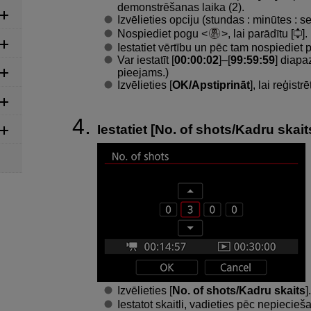
demonstrēšanas laika (2).
Izvēlieties opciju (stundas : minūtes : 
Nospiediet pogu
, lai parādītu [
].
Iestatiet vērtību un pēc tam nospiediet
Var iestatīt [
00:00:02
]–[
99:59:59
] diapa
pieejams.)
Izvēlieties [
OK/Apstiprināt
], lai reģistr
Iestatiet [
No. of shots/Kadru skait
Izvēlieties [
No. of shots/Kadru skaits
].
Iestatot skaitli, vadieties pēc nepiecieš