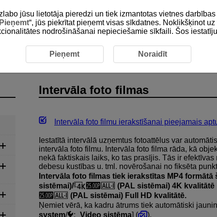
zlabo jūsu lietotāja pieredzi un tiek izmantotas vietnes darbīb
Pieņemt
“, jūs piekrītat pieņemt visas sīkdatnes. Noklikšķinot uz 
unkcionalitātes nodrošināšanai nepieciešamie sīkfaili. Šos iestatīj
na
Filmas ierakstīšana
Intervāla foto filmas
Pieņemt
Noraidīt
Intervāla foto filmas
Intervāla foto filmu ierakstīšanai pieejamais apt
Iestatītā intervālā uzņemtus fotoattēlus var automāti
intervāla foto filmu. Intervāla foto filma rāda, kā ob
nekā faktiskais laiks, ko tas prasījis. Tās ir efektī
debesu kustības u. tml. novērošanai no fiksēta punkt
Intervāla foto filmas tiek ierakstītas MP4 formātā
sistēmai)/
(PAL sistēmai) 4K kvalitātē
(PAL sistēmai) Full HD kvalitātē.
Ņemiet vērā, ka kadru ātrums tiek automātiski jaunināt
system
/
:
Video sistēma
] (
).