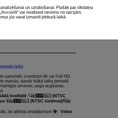
as analizēšanai un uzlabošanai. Plašāk par sīkdatņu
„
Noraidīt
“ vai neatlasot nevienu no opcijām,
umus jūs varat izmainīt jebkurā laikā.
uvenais laiks
ski samontēt, izveidojot 4K vai Full HD
jekts mainās, daudz īsākā laika periodā
vas mainīgas ainavas, augu augšanas,
a.
 šādā kvalitātē:
(NTSC
 un
(NTSC sistēmai)/
s, lai atbilstu iestatījumam [
:
Video