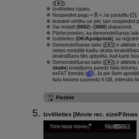
([
]).
Izvēlieties ciparu.
Nospiediet pogu
, lai parādītu [
].
Iestatiet vērtību un pēc tam nospiediet
Var iestatīt [
0002
]–[
3600
] diapazonā.
Pārliecinieties, ka demonstrēšanas laiks
Izvēlieties [
OK/Apstiprināt
], lai reģistr
Demonstrēšanas laiks ([
]) ir attēlot
vietas norādītā kadru skaita ierakstīšan
ierakstīšana tiks apturēta, kad karte būs
Demonstrēšanas laiks ([
]) ir attēlot
skaits
] iestatījums paredz faila lielumu
exFAT formāts (
). Ja pie šiem apstāk
faila lielums sasniedz 4 GB, intervāla fo
Piezīme
Izvēlieties [
Movie rec. size/Filmas