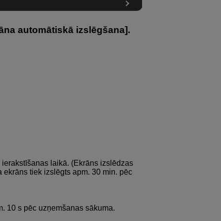
rāna automātiskā izslēgšana
].
as ierakstīšanas laikā. (Ekrāns izslēdzas
a ekrāns tiek izslēgts apm. 30 min. pēc
apm. 10 s pēc uzņemšanas sākuma.