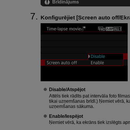
Brīdinājums
Konfigurējiet [
Screen auto off/Ek
Disable/Atspējot
Attēls tiek rādīts pat intervāla foto film
tikai uzņemšanas brīdī.) Ņemiet vērā, k
uzņemšanas sākuma.
Enable/Iespējot
Ņemiet vērā, ka ekrāns tiek izslēgts 