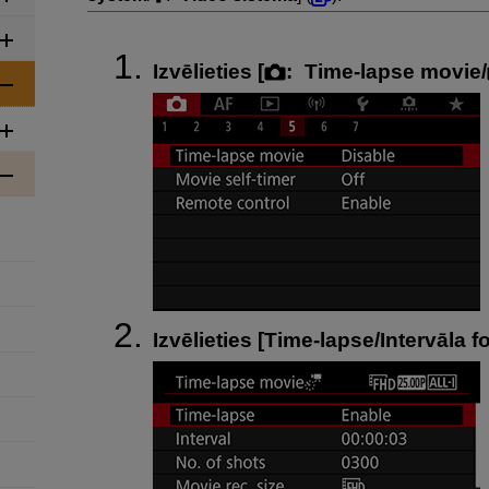
Izvēlieties [
:
Time-lapse movie
/
Izvēlieties [
Time-lapse/Intervāla f