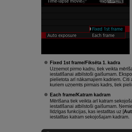
Fixed 1st frame/Fiksēta 1. kadra
Uzņemot pirmo kadru, tiek veikta mērīš
iestatīšanai atbilstoši gaišumam. Ekspozī
pielietota arī nākamajiem kadriem. Citi a
kuriem uzņemts pirmais kadrs, tiek piel
Each frame/Katram kadram
Mērīšana tiek veikta arī katram sekojo
iestatīšanai atbilstoši gaišumam. Ņemiet 
līdzīgas funkcijas, kas iestatītas uz [
Aut
iestatītas katram sekojošajam kadram.