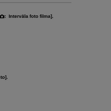
:
Intervāla foto filma
].
oto
].