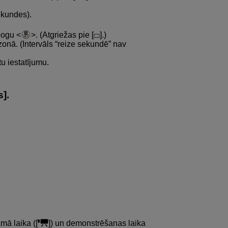
sekundes).
 pogu
. (Atgriežas pie [
].)
zonā. (Intervāls “reize sekundē” nav
ētu iestatījumu.
s
].
amā laika ([
]) un demonstrēšanas laika