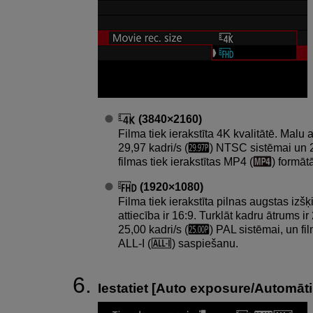
(3840×2160)
Filma tiek ierakstīta 4K kvalitātē. Malu a
29,97 kadri/s (
) NTSC sistēmai un 2
filmas tiek ierakstītas MP4 (
) formāt
(1920×1080)
Filma tiek ierakstīta pilnas augstas izšķ
attiecība ir 16:9. Turklāt kadru ātrums ir
25,00 kadri/s (
) PAL sistēmai, un fi
ALL-I
(
) saspiešanu.
Iestatiet [
Auto exposure/Automāti