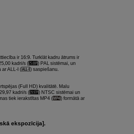
ttiecība ir 16:9. Turklāt kadru ātrums ir
5,00 kadri/s (
) PAL sistēmai, un
ā ar
ALL-I
(
) saspiešanu.
irtspējas (Full HD) kvalitātē. Malu
 29,97 kadri/s (
) NTSC sistēmai un
lmas tiek ierakstītas MP4 (
) formātā ar
skā ekspozīcija
].