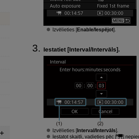
Izvēlieties [
Enable/Iespējot
].
Iestatiet [
Interval/Intervāls
].
Izvēlieties [
Interval/Intervāls
].
Iestatot skaitli, vadieties pēc [
] nepie