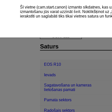
Šī vietne (cam.start.canon) izmanto sīkdatnes, kas u
izmantošanu jūs varat uzzināt
šeit
. Noklikšķinot uz „
ierakstīti un saglabāti tiks tikai vietnes satura un f
EOS R10
Uzņemšana un ierakstīša
D185-111
Saturs
EOS R10
Ievads
Sagatavošana un kameras
lietošanas pamati
Pamata sektors
Radošais sektors