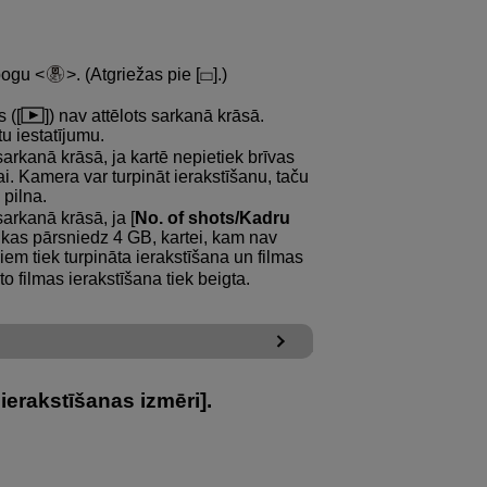
 pogu
. (Atgriežas pie [
].)
 ([
]) nav attēlots sarkanā krāsā.
ētu iestatījumu.
s sarkanā krāsā, ja kartē nepietiek brīvas
ai. Kamera var turpināt ierakstīšanu, taču
 pilna.
s sarkanā krāsā, ja [
No. of shots/Kadru
, kas pārsniedz 4 GB, kartei, kam nav
ļiem tiek turpināta ierakstīšana un filmas
to filmas ierakstīšana tiek beigta.
 ierakstīšanas izmēri
].