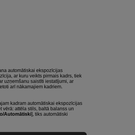
ana automātiskai ekspozīcijas
cija, ar kuru veikts pirmais kadrs, tiek
r uzņemšanu saistīti iestatījumi, ar
ietoti arī nākamajiem kadriem.
šajam kadram automātiskai ekspozīcijas
vērā: attēla stils, baltā balanss un
o/Automātiski
], tiks automātiski