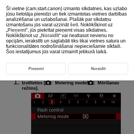
Šī vietne (cam.start.canon) izmanto sīkdatnes, kas uzlabo
jūsu lietotāja pieredzi un tiek izmantotas vietnes darbības
analizēšanai un uzlabošanai. Plašāk par sīkdatņu
izmantošanu jūs varat uzzināt
šeit
. Noklikšķinot uz
D185-070
„
Pieņemt
“, jūs piekrītat pieņemt visas sīkdatnes.
Noklikšķinot uz „
Noraidīt
“ vai neatlasot nevienu no
Mērīšanas režīms
opcijām, ierakstīti un saglabāti tiks tikai vietnes satura un
funkcionalitātes nodrošināšanai nepieciešamie sīkfaili.
Šos iestatījumus jūs varat izmainīt jebkurā laikā.
Objekta gaišuma mērīšanai ir paredzētas četras metodes (mērīšanas
režīmi). Parasti ieteicams veikt izvērtējošo mērīšanu. Izvērtējošā
mērīšana tiek automātiski iestatīta pamata sektora režīmos (izņemot
režīmu
:
, kurā tiek izmantota centrēti svērtā vidējā mērīšana).
Pieņemt
Noraidīt
Izvēlieties [
:
Metering mode
/
:
Mērīšanas
režīms
].