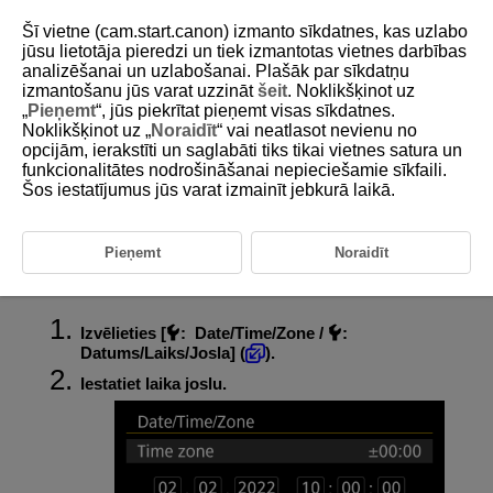
Šī vietne (cam.start.canon) izmanto sīkdatnes, kas uzlabo
jūsu lietotāja pieredzi un tiek izmantotas vietnes darbības
analizēšanai un uzlabošanai. Plašāk par sīkdatņu
izmantošanu jūs varat uzzināt
šeit
. Noklikšķinot uz
D180-206
„
Pieņemt
“, jūs piekrītat pieņemt visas sīkdatnes.
Noklikšķinot uz „
Noraidīt
“ vai neatlasot nevienu no
Datums/Laiks/Josla
opcijām, ierakstīti un saglabāti tiks tikai vietnes satura un
funkcionalitātes nodrošināšanai nepieciešamie sīkfaili.
Šos iestatījumus jūs varat izmainīt jebkurā laikā.
Pēc kameras pirmās ieslēgšanas vai datuma/laika/joslas atiestatīšanas
vispirms sekojiet tālāk aprakstītajām darbībām, lai iestatītu laika joslu.
Ja vispirms ir iestatīta laika josla, nākotnē šo iestatījumu var vienkārši
pielāgot pēc vajadzības, un datums/laiks tiek atjaunināti, lai tam atbilstu.
Pieņemt
Noraidīt
Noteikti iestatiet datumu/laiku, jo uzņemtajiem attēliem tiks pievienota
uzņemšanas datuma un laika informācija.
Izvēlieties [
:
Date/Time/Zone
/
:
Datums/Laiks/Josla
] (
).
Iestatiet laika joslu.