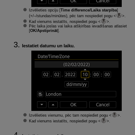
Izvēlieties opciju [
Time difference/Laika starpība
]
(+/–/stundas/minūtes), pēc tam nospiediet pogu
.
Kad vienums iestatīts, nospiediet pogu
.
Pēc laika joslas vai laika atšķirības ievadīšanas atlasiet
[
OK/Apstiprināt
].
Iestatiet datumu un laiku.
Izvēlieties vienumu, pēc tam nospiediet pogu
.
Kad vienums iestatīts, nospiediet pogu
.