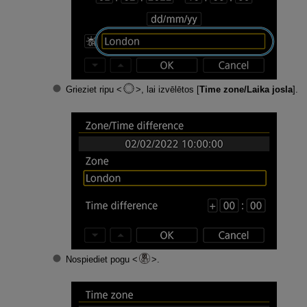
Grieziet ripu
, lai izvēlētos [
Time zone/Laika josla
].
Nospiediet pogu
.