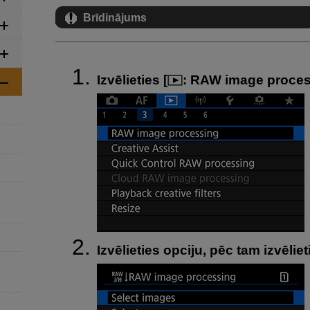
Brīdinājums
Izvēlieties [
:
RAW image proces
Izvēlieties opciju, pēc tam izvēliet