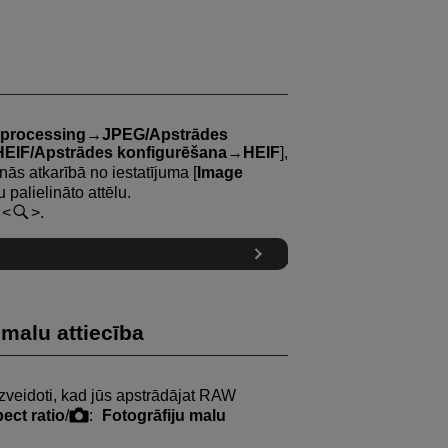
 processing→JPEG/Apstrādes
HEIF/Apstrādes konfigurēšana→HEIF
],
nās atkarībā no iestatījuma [
Image
ātu palielināto attēlu.
u
.
 malu attiecība
izveidoti, kad jūs apstrādājat RAW
pect ratio
/
:
Fotogrāfiju malu