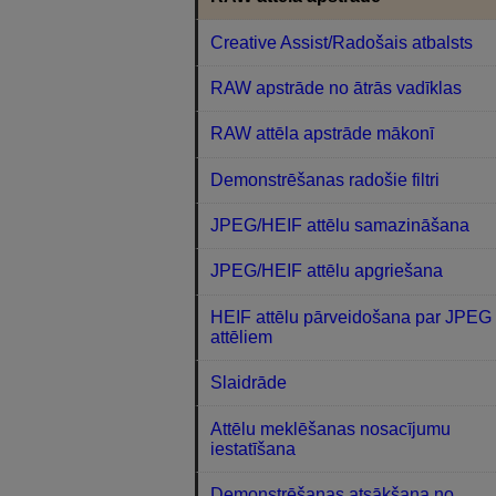
Creative Assist/Radošais atbalsts
RAW apstrāde no ātrās vadīklas
RAW attēla apstrāde mākonī
Demonstrēšanas radošie filtri
JPEG/HEIF attēlu samazināšana
JPEG/HEIF attēlu apgriešana
HEIF attēlu pārveidošana par JPEG
attēliem
Slaidrāde
Attēlu meklēšanas nosacījumu
iestatīšana
Demonstrēšanas atsākšana no