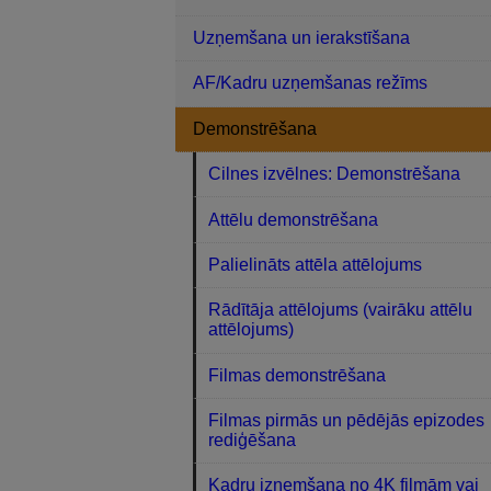
Uzņemšana un ierakstīšana
AF/Kadru uzņemšanas režīms
Demonstrēšana
Cilnes izvēlnes: Demonstrēšana
Attēlu demonstrēšana
Palielināts attēla attēlojums
Rādītāja attēlojums (vairāku attēlu
attēlojums)
Filmas demonstrēšana
Filmas pirmās un pēdējās epizodes
rediģēšana
Kadru izņemšana no 4K filmām vai