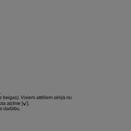
.
s beigas). Visiem attēliem sērijā no
ota atzīme [
].
šo darbību.