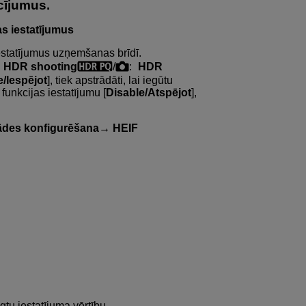
cījumus.
s iestatījumus
 iestatījumus uzņemšanas brīdī.
:
HDR shooting
/
:
HDR
/Iespējot
], tiek apstrādāti, lai iegūtu
 funkcijas iestatījumu [
Disable/Atspējot
],
ādes konfigurēšana→ HEIF
ēgtu iestatījuma vērtību.