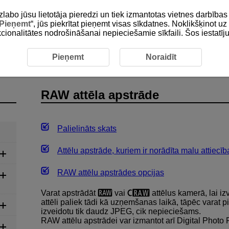
zlabo jūsu lietotāja pieredzi un tiek izmantotas vietnes darbīb
Pieņemt
“, jūs piekrītat pieņemt visas sīkdatnes. Noklikšķinot uz 
unkcionalitātes nodrošināšanai nepieciešamie sīkfaili. Šos iestatīj
tēla apstrāde
Pieņemt
Noraidīt
RAW attēla apstrāde
Palielināts skats
Attēlu apstrāde, kuriem ir norādīta malu attiecīb
RAW attēlu apstrādes opcijas
Varat apstrādāt
vai
attēlus kamerā, lai i
attēli paliek tādi kā uzņemšanas laikā, tāpēc varat 
izveidotu tik daudz JPEG, cik nepieciešams.
RAW attēlu apstrādei var izmantot arī Digital Phot