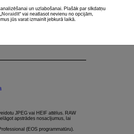
as analizēšanai un uzlabošanai. Plašāk par sīkdatņu
„
Noraidīt
“ vai neatlasot nevienu no opcijām,
umus jūs varat izmainīt jebkurā laikā.
a
zveidotu JPEG vai HEIF attēlus. RAW
pielāgot apstrādes nosacījumus, lai
o Professional (EOS programmatūru).