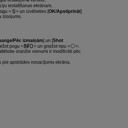
nkciju iestatīšanas ekrānam.
 pogu
un izvēlieties [
OK/Apstiprināt
]
a ziņojums.
change/Pēc izmaiņām
] un [
Shot
piežot pogu
un griežot ripu
.
attēlotie oranžie vienumi ir modificēti pēc
tos pie apstrādes nosacījumu ekrāna.