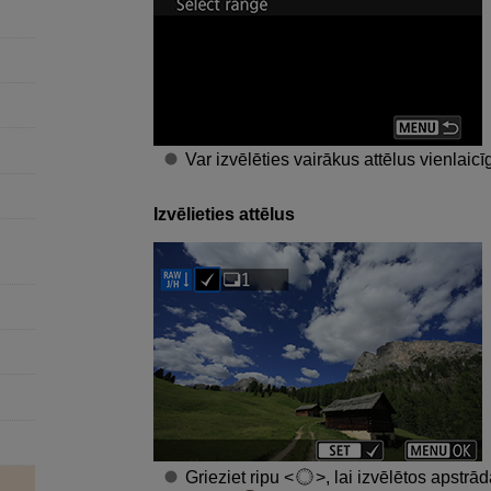
Var izvēlēties vairākus attēlus vienlaicī
Izvēlieties attēlus
Grieziet ripu
, lai izvēlētos apstr