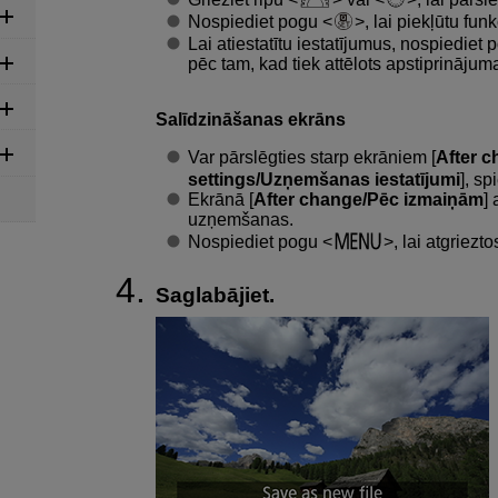
Nospiediet pogu
, lai piekļūtu fu
Lai atiestatītu iestatījumus, nospiediet
pēc tam, kad tiek attēlots apstiprinājum
Salīdzināšanas ekrāns
Var pārslēgties starp ekrāniem [
After 
settings/Uzņemšanas iestatījumi
], s
Ekrānā [
After change/Pēc izmaiņām
] 
uzņemšanas.
Nospiediet pogu
, lai atgriez
Saglabājiet.