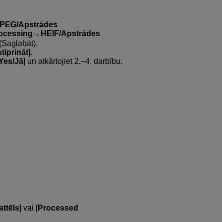
JPEG/Apstrādes
rocessing→HEIF/Apstrādes
 (Saglabāt).
tiprināt
].
Yes/Jā
] un atkārtojiet 2.–4. darbību.
attēls
] vai [
Processed