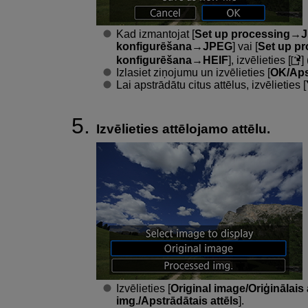
Kad izmantojat [
Set up processing→
konfigurēšana→JPEG
] vai [
Set up p
konfigurēšana→HEIF
], izvēlieties [
]
Izlasiet ziņojumu un izvēlieties [
OK/Aps
Lai apstrādātu citus attēlus, izvēlieties [
Izvēlieties attēlojamo attēlu.
Izvēlieties [
Original image/Oriģinālais 
img./Apstrādātais attēls
].