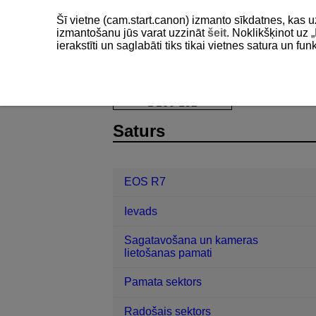
Šī vietne (cam.start.canon) izmanto sīkdatnes, kas u
izmantošanu jūs varat uzzināt
šeit
. Noklikšķinot uz „
ierakstīti un saglabāti tiks tikai vietnes satura un f
EOS R7
Demonstrēšana
RAW at
D180-152
Saturs
EOS R7
Ievads
Sagatavošana un kameras
lietošanas pamati
Pamata sektors
Radošais sektors