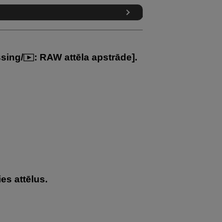
sing
/
:
RAW attēla apstrāde
].
ies attēlus.