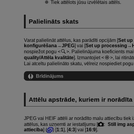
Tiek attēlots jūsu izvēlētais attēls.
Palielināts skats
Varat palielināt attēlus, kas parādīti opcijām [
Set up
konfigurēšana→JPEG
] vai [
Set up processing→
nospiežot pogu
. Palielinājuma koeficients mai
quality/Attēla kvalitāte
]. Izmantojiet
, lai ritin
Lai atceltu palielināto skatu, vēlreiz nospiediet pog
Brīdinājums
Attēlu apstrāde, kuriem ir norādīta
JPEG vai HEIF attēli ar norādīto malu attiecību tiek 
attēlus, kas uzņemti ar iestatījumu [
:
Still img as
attiecība
] (
) [
1:1
], [
4:3
] vai [
16:9
].