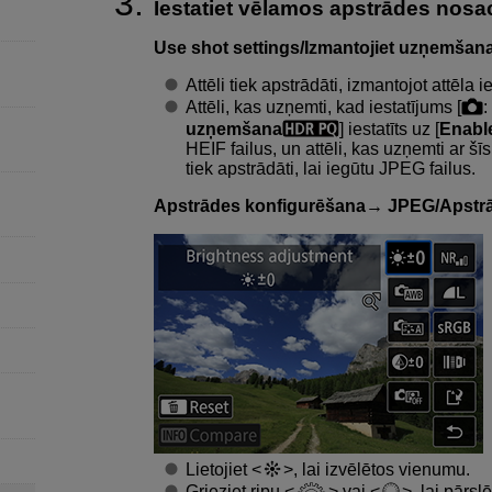
Iestatiet vēlamos apstrādes nosa
Use shot settings/Izmantojiet uzņemšana
Attēli tiek apstrādāti, izmantojot attēla
Attēli, kas uzņemti, kad iestatījums [
uzņemšana
] iestatīts uz [
Enable
HEIF failus, un attēli, kas uzņemti ar šīs
tiek apstrādāti, lai iegūtu JPEG failus.
Apstrādes konfigurēšana→ JPEG
/
Apstr
Lietojiet
, lai izvēlētos vienumu.
Grieziet ripu
vai
, lai pārsl