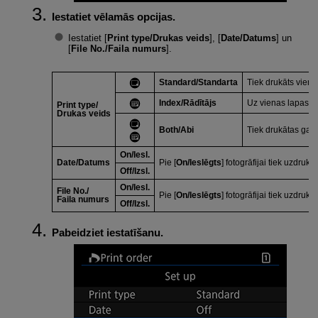
Iestatiet vēlamās opcijas.
Iestatiet [
Print type/Drukas veids
], [
Date/Datums
] un
[
File No./Faila numurs
].
Standard/Standarta
Tiek drukāts viens 
Index/Rādītājs
Uz vienas lapas tiek
Print type/
Drukas veids
Both/Abi
Tiek drukātas gan 
On/Iesl.
Date/Datums
Pie [
On/Ieslēgts
] fotogrāfijai tiek uzdrukā
Off/Izsl.
On/Iesl.
File No./
Pie [
On/Ieslēgts
] fotogrāfijai tiek uzdrukā
Faila numurs
Off/Izsl.
Pabeidziet iestatīšanu.