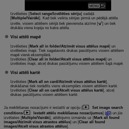
Izvēlieties [
Select range/Izvēlēties sēriju
] sadaļā
[
Multiple/Vairāki
]. Kad tiek veikta sērijas pirmā un pēdējā attēla
izvēle, visiem attēliem sērijā tiek pievienota atzīme [
] un tiek
drukāta viena kopija no katra attēla.
Visi attēli mapē
Izvēlieties [
Mark all in folder/Atzīmēt visus attēlus mapē
] un
izvēlieties mapi. Tiek sagatavots drukas pasūtījums visiem attēliem
mapē vienā eksemplārā.
Izvēloties [
Clear all in folder/Atcelt visus attēlus mapē
] un
izvēloties mapi, atceļ drukas pasūtījumu visiem attēliem šajā mapē.
Visi attēli kartē
Izvēloties [
Mark all on card/Atzīmēt visus attēlus kartē
],
drukāšanai tiek norādīts viens eksemplārs visiem attēliem kartē.
Izvēloties [
Clear all on card/Atcelt visus attēlus kartē
], atceļ
drukas pasūtījumu visiem attēliem kartē.
Ja meklēšanas nosacījumi ir iestatīti ar opciju [
:
Set image search
conditions
/
:
Iestatīt attēlu meklēšanas nosacījumus
] (
) un jūs
izvēlaties [
Multiple/Vairāki
], attēlojums izmainās uz [
Mark all found
images/Atzīmēt visus atrastos attēlus
] un [
Clear all found
images/Atcelt visus atrastos attēlus
].