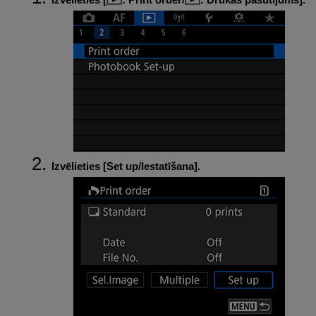
Izvēlieties [
Set up/Iestatīšana
].