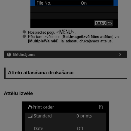
Nospiediet pogu
.
Pēc tam izvēlieties [
Sel.Image/Izvēlēties attēlus
] vai
[
Multiple/Vairāki
], lai atlasītu drukājamos attēlus.
Brīdinājums
Attēlu atlasīšana drukāšanai
Attēlu izvēle