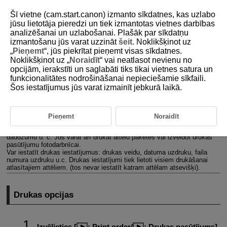
Šī vietne (cam.start.canon) izmanto sīkdatnes, kas uzlabo
jūsu lietotāja pieredzi un tiek izmantotas vietnes darbības
analizēšanai un uzlabošanai. Plašāk par sīkdatņu
izmantošanu jūs varat uzzināt
šeit
. Noklikšķinot uz
D180-150
„
Pieņemt
“, jūs piekrītat pieņemt visas sīkdatnes.
Noklikšķinot uz „
Noraidīt
“ vai neatlasot nevienu no
Drukas pasūtījums (DPOF)
opcijām, ierakstīti un saglabāti tiks tikai vietnes satura un
funkcionalitātes nodrošināšanai nepieciešamie sīkfaili.
Šos iestatījumus jūs varat izmainīt jebkurā laikā.
Drukas opcijas
Attēlu atlasīšana drukāšanai
Pieņemt
Noraidīt
DPOF (digitālās drukas pasūtījuma formāts) ļauj drukāt kartē ierakstītus
attēlus saskaņā ar drukāšanas instrukcijām par attēla atlasi, izdruku
daudzumu u. c. Jūs varat arī drukāt attēlu paketes vai izveidot drukas
pasūtījumu fotodarbnīcai.
Var iestatīt drukas iestatījumus: drukas veidu, datuma uzdruku, faila
numura uzdruku u.c. Drukas iestatījumi tiek lietoti visiem drukāšanai
atlasītajiem attēliem. (tos nevar iestatīt katram attēlam atsevišķi).
Drukas opcijas
Izvēlieties [
:
Print order
/
:
Drukas pasūtījums
].