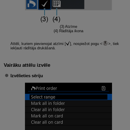
(3) Atzīme
(4) Rādītāja ikona
Attēli, kuriem pievienojat atzīmi [
], nospiežot pogu
, tiek
iekļauti rādītāja drukāšanā.
Vairāku attēlu izvēle
Izvēlieties sēriju