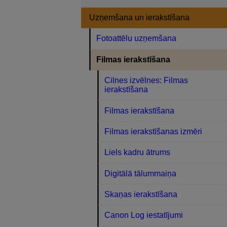
Uzņemšana un ierakstīšana
Fotoattēlu uzņemšana
Filmas ierakstīšana
Cilnes izvēlnes: Filmas
ierakstīšana
Filmas ierakstīšana
Filmas ierakstīšanas izmēri
Liels kadru ātrums
Digitālā tālummaiņa
Skaņas ierakstīšana
Canon Log iestatījumi