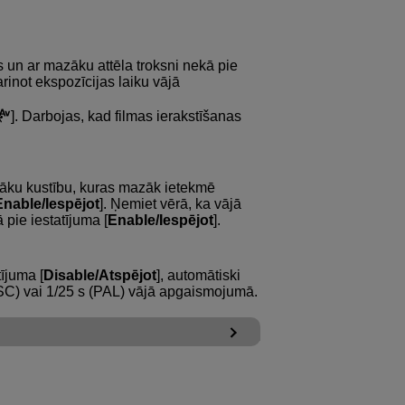
kas un ar mazāku attēla troksni nekā pie
arinot ekspozīcijas laiku vājā
]. Darbojas, kad filmas ierakstīšanas
skāku kustību, kuras mazāk ietekmē
Enable/Iespējot
]. Ņemiet vērā, ka vājā
pie iestatījuma [
Enable/Iespējot
].
tījuma [
Disable/Atspējot
], automātiski
TSC) vai 1/25 s (PAL) vājā apgaismojumā.