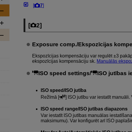
[
7
]
[
2
]
Exposure comp./Ekspozīcijas kompe
Ekspozīcijas kompensāciju var regulēt ±3 pakāpj
ekspozīcijas kompensāciju sk.
Manuālās ekspoz
ISO speed settings/
ISO jutības i
ISO speed/ISO jutība
Režīmā [
] ISO jutību var iestatīt manuāli.
ISO speed range/ISO jutības diapazons
Var iestatīt ISO jutības manuālas iestatīš
maksimumu). Var konfigurēt arī ISO paplaš