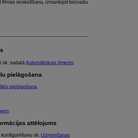
rēt filmas ierakstīšanu, izmantojot bezvadu
is
i sk. sadaļā
Automātiskais līmenis
.
klu pielāgošana
dīklu pielāgošana
.
eris
ormācijas attēlojums
 konfigurēšanu sk.
Uzņemšanas