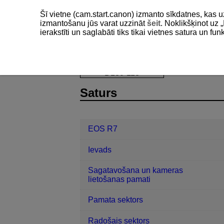
Šī vietne (cam.start.canon) izmanto sīkdatnes, kas u
izmantošanu jūs varat uzzināt
šeit
. Noklikšķinot uz „
ierakstīti un saglabāti tiks tikai vietnes satura un f
EOS R7
Uzņemšana un ierakstīšan
D180-118
Saturs
EOS R7
Ievads
Sagatavošana un kameras
lietošanas pamati
Pamata sektors
Radošais sektors