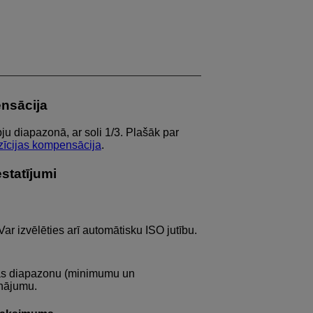
nsācija
u diapazonā, ar soli 1/3. Plašāk par
īcijas kompensācija
.
estatījumi
 Var izvēlēties arī automātisku ISO jutību.
anas diapazonu (minimumu un
inājumu.