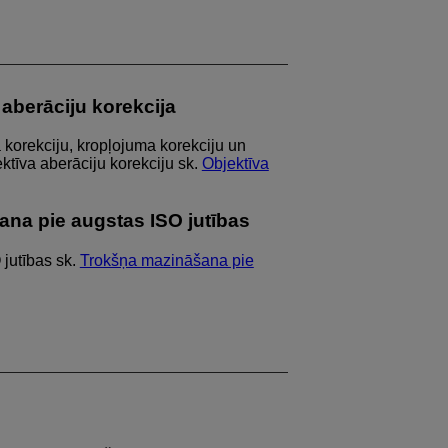
 aberāciju korekcija
a korekciju, kropļojuma korekciju un
ktīva aberāciju korekciju sk.
Objektīva
na pie augstas ISO jutības
jutības sk.
Trokšņa mazināšana pie