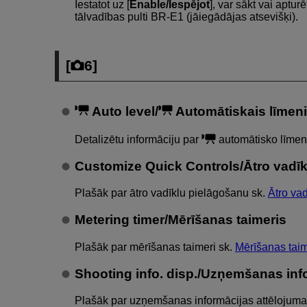
Iestatot uz [
Enable/Iespējot
], var sākt vai aptu
tālvadības pulti
BR-E1
(jāiegādājas atsevišķi).
[
6
]
Auto level/
Automātiskais līmen
Detalizētu informāciju par
automātisko līmen
Customize Quick Controls/Ātro vadī
Plašāk par ātro vadīklu pielāgošanu sk.
Ātro va
Metering timer/Mērīšanas taimeris
Plašāk par mērīšanas taimeri sk.
Mērīšanas taim
Shooting info. disp./Uzņemšanas inf
Plašāk par uzņemšanas informācijas attēlojuma