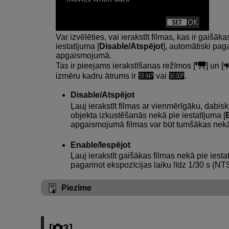
Var izvēlēties, vai ierakstīt filmas, kas ir gaišā
iestatījuma [
Disable/Atspējot
], automātiski pag
apgaismojumā.
Tas ir pieejams ierakstīšanas režīmos [
] un [
izmēru kadru ātrums ir
vai
.
Disable/Atspējot
Ļauj ierakstīt filmas ar vienmērīgāku, dabi
objekta izkustēšanās nekā pie iestatījuma [
apgaismojumā filmas var būt tumšākas nekā 
Enable/Iespējot
Ļauj ierakstīt gaišākas filmas nekā pie iesta
pagarinot ekspozīcijas laiku līdz 1/30 s (N
Piezīme
[
3
]