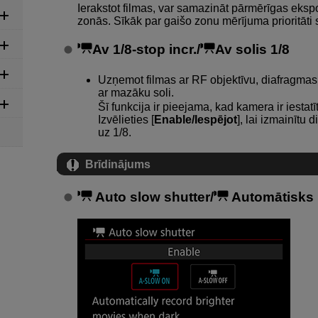
Ierakstot filmas, var samazināt pārmērīgas ekspo
zonās. Sīkāk par gaišo zonu mērījuma prioritāti 
Av 1/8-stop incr./
Av solis 1/8
Uzņemot filmas ar RF objektīvu, diafragmas a
ar mazāku soli.
Šī funkcija ir pieejama, kad kamera ir iestatīt
Izvēlieties [
Enable/Iespējot
], lai izmainītu 
uz 1/8.
Brīdinājums
Auto slow shutter/
Automātisks l