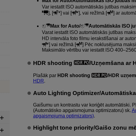
Max for Auto/Automātiskās ISO jutības
Var iestatīt ISO automātiskās jutības maksim
], [
] vai [
], vai režīmā [
] ar automā
Max for Auto/
Automātiskās ISO j
Varat iestatīt ISO automātiskās jutības maks
HD intervāla foto filmu ierakstīšanai ar auto
] vai režīmā [
] Pēc noklusējuma maksim
Maksimālo vērtību var iestatīt ISO 400–256
HDR shooting
/Uzņemšana ar
Plašāk par
HDR shooting
/HDR uzņe
HDR
.
Auto Lighting Optimizer/Automātisk
Gaišumu un kontrastu var koriģēt automātiski. P
(Automātisko apgaismojuma optimizatoru) sk.
A
apgaismojuma optimizators)
.
Highlight tone priority/Gaišo zonu mē