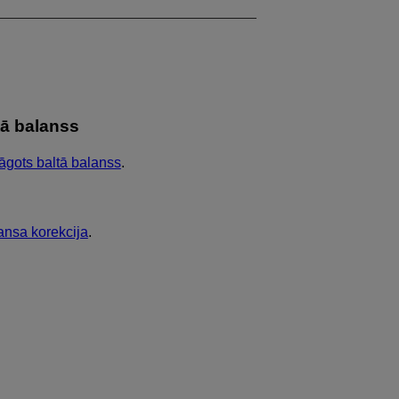
tā balanss
lāgots baltā balanss
.
ansa korekcija
.