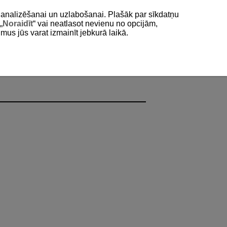
as analizēšanai un uzlabošanai. Plašāk par sīkdatņu
„
Noraidīt
“ vai neatlasot nevienu no opcijām,
umus jūs varat izmainīt jebkurā laikā.