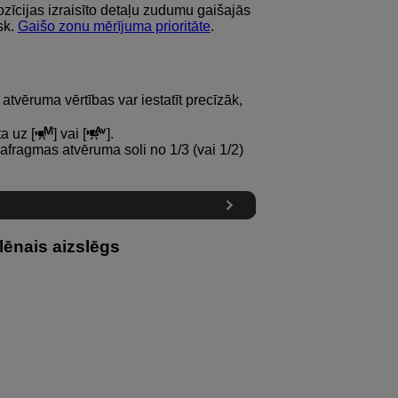
zīcijas izraisīto detaļu zudumu gaišajās
sk.
Gaišo zonu mērījuma prioritāte
.
tvēruma vērtības var iestatīt precīzāk,
a uz [
] vai [
].
diafragmas atvēruma soli no 1/3 (vai 1/2)
ēnais aizslēgs