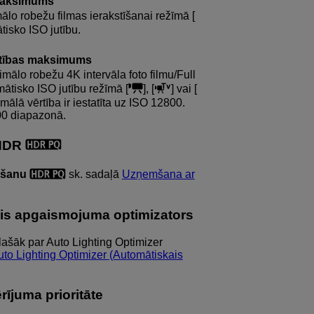
 maksimums
ālo robežu filmas ierakstīšanai režīmā [
tisko ISO jutību.
utības maksimums
imālo robežu 4K intervāla foto filmu/Full
mātisko ISO jutību režīmā [
], [
] vai [
ālā vērtība ir iestatīta uz ISO 12800.
00 diapazonā.
 HDR
mšanu
sk. sadaļā
Uzņemšana ar
ais apgaismojuma optimizators
lašāk par Auto Lighting Optimizer
uto Lighting Optimizer (Automātiskais
rījuma prioritāte