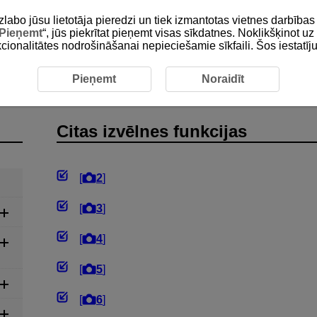
zlabo jūsu lietotāja pieredzi un tiek izmantotas vietnes darbīb
Pieņemt
“, jūs piekrītat pieņemt visas sīkdatnes. Noklikšķinot uz 
unkcionalitātes nodrošināšanai nepieciešamie sīkfaili. Šos iestatīj
a
Filmas ierakstīšana
Citas izvēlnes funkcijas
Pieņemt
Noraidīt
Citas izvēlnes funkcijas
[
2
]
[
3
]
[
4
]
[
5
]
[
6
]