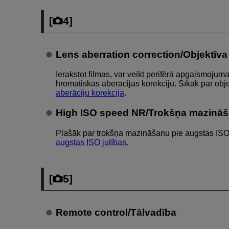
[
4
]
Lens aberration correction/Objektīva
Ierakstot filmas, var veikt perifērā apgaismojum
hromatiskās aberācijas korekciju. Sīkāk par obje
aberāciju korekcija
.
High ISO speed NR/Trokšņa mazināša
Plašāk par trokšņa mazināšanu pie augstas ISO 
augstas ISO jutības
.
[
5
]
Remote control/Tālvadība