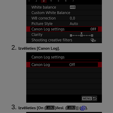
Izvēlieties [
Canon Log
].
Izvēlieties [
On (
)/Iesl. (
)
] (
).