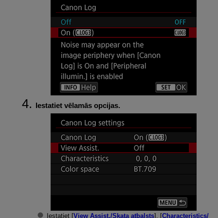
Iestatiet vēlamās opcijas.
Iestatiet [
View Assist./Skata atbalsts
], [
Characteristics/