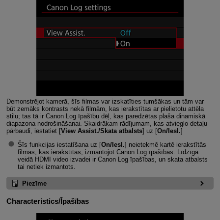
Demonstrējot kamerā, šīs filmas var izskatīties tumšākas un tām var
būt zemāks kontrasts nekā filmām, kas ierakstītas ar pielietotu attēla
stilu; tas tā ir Canon Log īpašību dēļ, kas paredzētas plaša dinamiskā
diapazona nodrošināšanai. Skaidrākam rādījumam, kas atvieglo detaļu
pārbaudi, iestatiet [
View Assist./Skata atbalsts
] uz [
On/Iesl.
]
Šīs funkcijas iestatīšana uz [
On/Iesl.
] neietekmē kartē ierakstītās
filmas, kas ierakstītas, izmantojot Canon Log īpašības. Līdzīgā
veidā HDMI video izvadei ir Canon Log īpašības, un skata atbalsts
tai netiek izmantots.
Piezīme
Characteristics/Īpašības