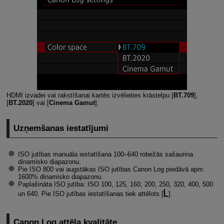
HDMI izvadei vai rakstīšanai kartēs izvēlieties krāstelpu [
BT.709
],
[
BT.2020
] vai [
Cinema Gamut
].
Uzņemšanas iestatījumi
ISO jutības manuāla iestatīšana 100–640 robežās sašaurina
dinamisko diapazonu.
Pie ISO 800 vai augstākas ISO jutības Canon Log piedāvā apm.
1600% dinamisko diapazonu.
Paplašināta ISO jutība: ISO 100, 125, 160, 200, 250, 320, 400, 500
un 640. Pie ISO jutības iestatīšanas tiek attēlots [
].
Canon Log attēla kvalitāte