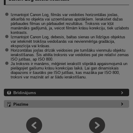
Izmantojot Canon Log, filmās var veidoties horizontālas joslas,
atkarībā no objekta vai uzņemšanas apstākļiem. Ierakstiet dažas
pārbaudes filmas un pārbaudiet rezultātus. Troksnis var kļūt
manāmāks gadījumā, ja, veicot filmām krāsu korekciju, tiek uzlabots
kontrasts.
Izmantojot Canon Log, debesis, baltas sienas un līdzīgus objektus
var ietekmēt trokšņa veidošanās vai nevienmērīga gradācija,
ekspozīcija vai krāsas.
Horizontālas joslas drīzāk veidosies pie tumšāku vienmuļu objektu
ierakstīšanas. Šis attēla troksnis var veidoties pat pie relatīvi zemas
ISO jutības, ap ISO 800.
Ja troksnis ir manāms, mēģiniet ierakstīt stiprākā apgaismojumā un
pielāgojiet gaišumu krāsu korekcijas laikā. Lai gan dinamiskais
diapazons ir šaurāks pie ISO jutības, kas mazāka par ISO 800,
troksni var mazināt arī ar šādu ierakstīšanu.
Brīdinājums
Piezīme