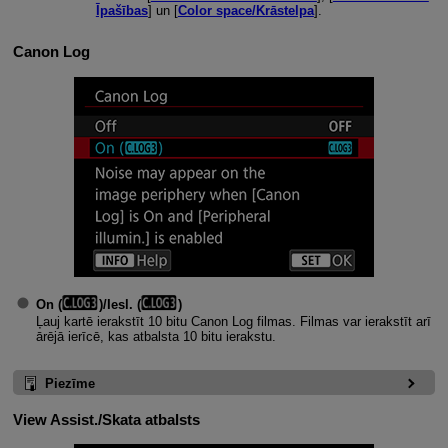
Īpašības
] un [
Color space/Krāstelpa
].
Canon Log
On (
)/Iesl. (
)
Ļauj kartē ierakstīt 10 bitu Canon Log filmas. Filmas var ierakstīt arī
ārējā ierīcē, kas atbalsta 10 bitu ierakstu.
Piezīme
View Assist./Skata atbalsts