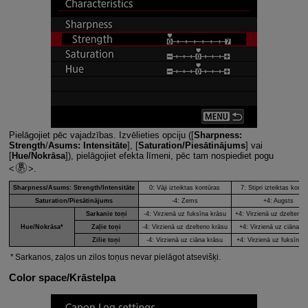
Pielāgojiet pēc vajadzības. Izvēlieties opciju ([
Sharpness:
Strength
/
Asums: Intensitāte
], [
Saturation/Piesātinājums
] vai
[
Hue/Nokrāsa
]), pielāgojiet efekta līmeni, pēc tam nospiediet pogu
.
Sharpness/Asums
:
Strength/Intensitāte
0: Vāji izteiktas kontūras
7: Stipri izteiktas kontū
Saturation/Piesātinājums
-4: Zems
+4: Augsts
Sarkanie toņi
-4: Virzienā uz fuksīna krāsu
+4: Virzienā uz dzelteno 
Hue/Nokrāsa
*
Zaļie toņi
-4: Virzienā uz dzelteno krāsu
+4: Virzienā uz ciāna k
Zilie toņi
-4: Virzienā uz ciāna krāsu
+4: Virzienā uz fuksīna 
Sarkanos, zaļos un zilos toņus nevar pielāgot atsevišķi.
Color space/Krāstelpa