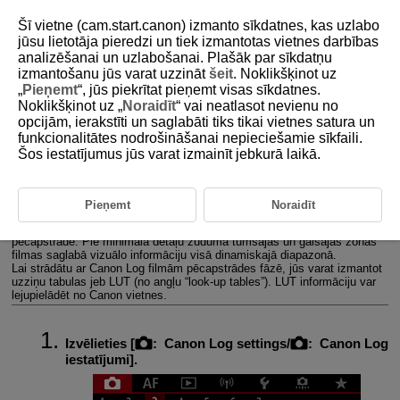
Šī vietne (cam.start.canon) izmanto sīkdatnes, kas uzlabo
jūsu lietotāja pieredzi un tiek izmantotas vietnes darbības
analizēšanai un uzlabošanai. Plašāk par sīkdatņu
izmantošanu jūs varat uzzināt
šeit
. Noklikšķinot uz
D180-110
„
Pieņemt
“, jūs piekrītat pieņemt visas sīkdatnes.
Noklikšķinot uz „
Noraidīt
“ vai neatlasot nevienu no
Canon Log iestatījumi
opcijām, ierakstīti un saglabāti tiks tikai vietnes satura un
funkcionalitātes nodrošināšanai nepieciešamie sīkfaili.
Šos iestatījumus jūs varat izmainīt jebkurā laikā.
Uzņemšanas iestatījumi
Canon Log attēla kvalitāte
Pieņemt
Noraidīt
Canon Log gamma līkne maksimāli izmanto attēla sensora īpašības, lai
nodrošinātu plašu dinamisko diapazonu filmām, kurām vēlāk tiks veikta
pēcapstrāde. Pie minimāla detaļu zuduma tumšajās un gaišajās zonās
filmas saglabā vizuālo informāciju visā dinamiskajā diapazonā.
Lai strādātu ar Canon Log filmām pēcapstrādes fāzē, jūs varat izmantot
uzziņu tabulas jeb LUT (no angļu “look-up tables”). LUT informāciju var
lejupielādēt no Canon vietnes.
Izvēlieties [
:
Canon Log settings
/
:
Canon Log
iestatījumi
].