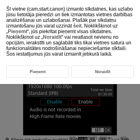
Šī vietne (cam.start.canon) izmanto sīkdatnes, kas uzlabo
jūsu lietotāja pieredzi un tiek izmantotas vietnes darbības
analizēšanai un uzlabošanai. Plašāk par sīkdatņu
izmantošanu jūs varat uzzināt
šeit
. Noklikšķinot uz
D180-106
„
Pieņemt
“, jūs piekrītat pieņemt visas sīkdatnes.
Noklikšķinot uz „
Noraidīt
“ vai neatlasot nevienu no
Liels kadru ātrums
opcijām, ierakstīti un saglabāti tiks tikai vietnes satura un
funkcionalitātes nodrošināšanai nepieciešamie sīkfaili.
Šos iestatījumus jūs varat izmainīt jebkurā laikā.
Var ierakstīt filmas ar lielu kadru ātrumu: 119,9 kadri/s vai 100,0 kadri/s.
Tas ir ideāli tādu filmu uzņemšanai, kas tiks demonstrētas ar lēno
kustību. Vienas filmas maksimālais ierakstīšanas laiks ir 1 st. 30 min.
Pieņemt
Noraidīt
Filmas tiek ierakstītas kvalitātē
(
) vai