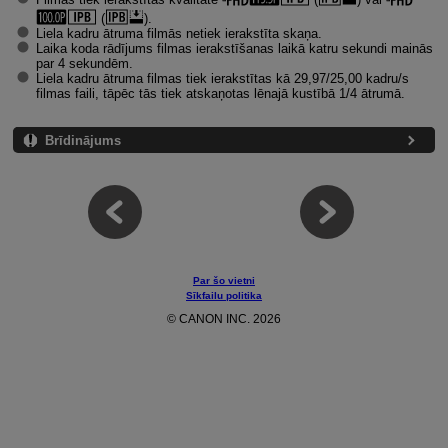
(
).
Liela kadru ātruma filmās netiek ierakstīta skaņa.
Laika koda rādījums filmas ierakstīšanas laikā katru sekundi mainās
par 4 sekundēm.
Liela kadru ātruma filmas tiek ierakstītas kā 29,97/25,00 kadru/s
filmas faili, tāpēc tās tiek atskaņotas lēnajā kustībā 1/4 ātrumā.
Brīdinājums
Par šo vietni
Sīkfailu politika
© CANON INC. 2026