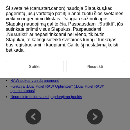
Ši svetainė (cam.start.canon) naudoja Slapukus,kad
pagerintų jūsų vartotojo patirtį ir analizuotų šios svetainės
veikimo ir gerinimo tikslais. Daugiau sužinoti apie
Slapukų naudojimą galite
čia
. Paspausdami „
Sutikti
“, jūs
D233-041
sutinkate priimti visus Slapukus. Paspausdami
„
Nesutikti
“ ar nepasirinkdami nei vieno, tik būtini
Vaizdų apdorojimas pasinaudojant
Slapukai, reikalingi suteikti svetainės turinį ir funkcijas,
priemonėmis
bus registruojami ir kaupiami. Galite šį nustatymą keisti
bet kada.
Kelių vaizdų komponavimas
HDR vaizdų kūrimas
Sutikti
Nesutikti
PQ reikalavimus atitinkančių HDR vaizdų kūrimas
Gylio komponavimas
RAW sekos vaizdų priemonė
Funkcija „Dual Pixel RAW Optimizer“ („Dual Pixel RAW“
optimizatorius)
Neuroninio tinklo vaizdų apdorojimo įrankis