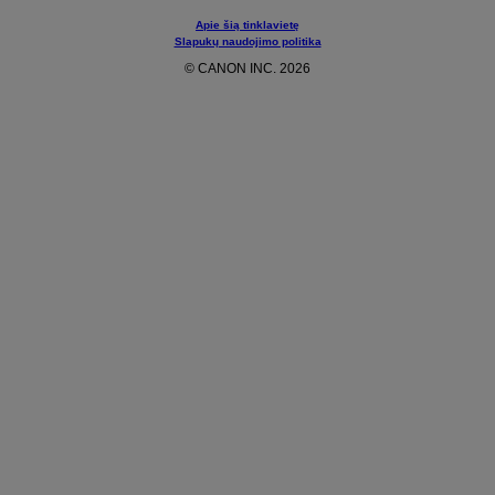
Apie šią tinklavietę
Slapukų naudojimo politika
© CANON INC. 2026