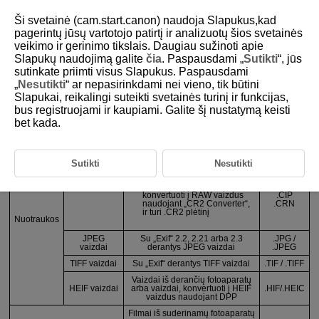
Ši svetainė (cam.start.canon) naudoja Slapukus,kad
pagerintų jūsų vartotojo patirtį ir analizuotų šios svetainės
veikimo ir gerinimo tikslais. Daugiau sužinoti apie
Slapukų naudojimą galite
čia
. Paspausdami „
Sutikti
“, jūs
D233-007
sutinkate priimti visus Slapukus. Paspausdami
„
Nesutikti
“ ar nepasirinkdami nei vieno, tik būtini
Palaikomi vaizdo formatai
Slapukai, reikalingi suteikti svetainės turinį ir funkcijas,
bus registruojami ir kaupiami. Galite šį nustatymą keisti
bet kada.
Vaizdo tipas
Plėtinys
„Canon RAW“ formato vaizdai iš
derančių fotoaparatų
.CR3
Sutikti
Nesutikti
Įskaitant fotoaparatais EOS
.CR2
D2000 nufotografuotus
.TIF
RAW vaizdai
vaizdus, kurie buvo
.CRW
konvertuoti į RAW vaizdus
.CIP
naudojant „CR2 Converter“,
.CRN
ir turi .CR2 plėtinį
Nuotraukos
JPEG
Su „Exif“ 2.2, 2.21 arba 2.3
.JPG /
vaizdai
derantys JPEG vaizdai
.JPEG
TIFF vaizdai
Su „Exif“ derantys TIFF vaizdai
.TIF / .TIFF
Vaizdai iš derančių fotoaparatų
HEIF vaizdai
arba vaizdai, konvertuoti į HEIF
.HIF/.HEIC
vaizdus naudojant DPP
Filmai iš suderinamų fotoaparatų