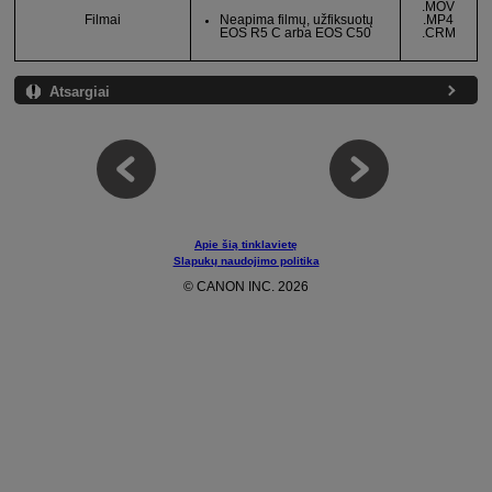
.MOV
Neapima filmų, užfiksuotų
Filmai
.MP4
EOS R5 C
arba
EOS C50
.CRM
Atsargiai
Apie šią tinklavietę
Slapukų naudojimo politika
© CANON INC. 2026