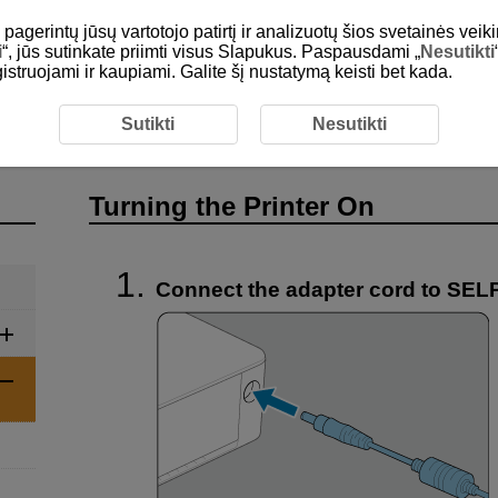
gerintų jūsų vartotojo patirtį ir analizuotų šios svetainės veiki
i
“, jūs sutinkate priimti visus Slapukus. Paspausdami „
Nesutikti
egistruojami ir kaupiami. Galite šį nustatymą keisti bet kada.
Y and Printing from SELPHY Photo Layout
Turning the Pri
Sutikti
Nesutikti
Turning the Printer On
Connect the adapter cord to SEL