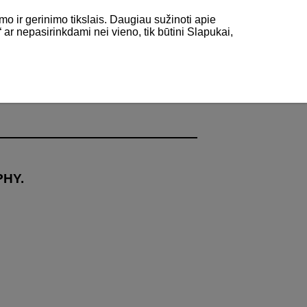
mo ir gerinimo tikslais. Daugiau sužinoti apie
“ ar nepasirinkdami nei vieno, tik būtini Slapukai,
nter On
PHY.