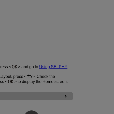
press
and go to
Using SELPHY
Layout, press
. Check the
ess
to display the Home screen.