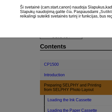
Ši svetainė (cam.start.canon) naudoja Slapukus,kad pa
Slapukų naudojimą galite
čia
. Paspausdami „
Sutikt
reikalingi suteikti svetainės turinį ir funkcijas, bus r
SELPHY CP1500
Preparing SELPH
D201-014
Contents
CP1500
Introduction
Preparing SELPHY and Printing
from SELPHY Photo Layout
Loading the Ink Cassette
Loading the Paper Cassette