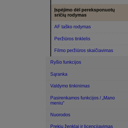
Įspėjimo dėl pereksponuotų
sričių rodymas
AF taško rodymas
Peržiūros tinklelis
Filmo peržiūros skaičiavimas
Ryšio funkcijos
Sąranka
Valdymo tinkinimas
Pasirenkamos funkcijos / „Mano
meniu“
Nuorodos
Prekių ženklai ir licencijavimas