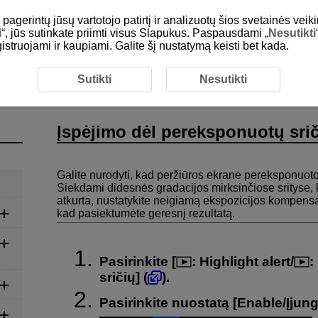
gerintų jūsų vartotojo patirtį ir analizuotų šios svetainės veiki
i
“, jūs sutinkate priimti visus Slapukus. Paspausdami „
Nesutikti
egistruojami ir kaupiami. Galite šį nustatymą keisti bet kada.
l pereksponuotų sričių rodymas
Sutikti
Nesutikti
Įspėjimo dėl pereksponuotų sri
Galite nurodyti, kad peržiūros ekrane pereksponuot
Siekdami didesnės gradacijos mirksinčiose srityse, ku
atkurta, nustatykite neigiamą ekspozicijos kompensav
kad pasiektumėte geresnį rezultatą.
Pasirinkite [
:
Highlight alert
/
:
sričių
] (
).
Pasirinkite nuostatą [
Enable/Įjung