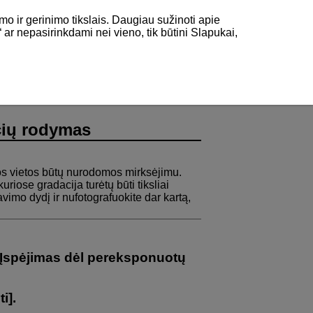
mo ir gerinimo tikslais. Daugiau sužinoti apie
“ ar nepasirinkdami nei vieno, tik būtini Slapukai,
čių rodymas
os vietos būtų nurodomos mirksėjimu.
riose gradacija turėtų būti tiksliai
imo dydį ir nufotografuokite dar kartą,
Įspėjimas dėl pereksponuotų
ti
].