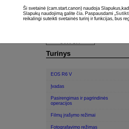
Ši svetainė (cam.start.canon) naudoja Slapukus,kad pa
Slapukų naudojimą galite
čia
. Paspausdami „
Sutikt
reikalingi suteikti svetainės turinį ir funkcijas, bus r
EOS R6 V
Peržiūra
Įspėjimo dė
D388-169
Turinys
EOS R6 V
Įvadas
Pasirengimas ir pagrindinės
operacijos
Filmų įrašymo režimai
Fotografavimo režimas