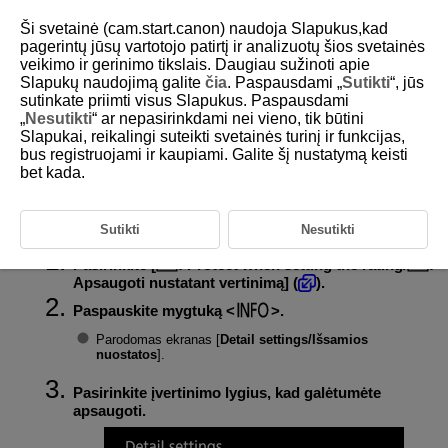
Ši svetainė (cam.start.canon) naudoja Slapukus,kad
pagerintų jūsų vartotojo patirtį ir analizuotų šios svetainės
veikimo ir gerinimo tikslais. Daugiau sužinoti apie
Slapukų naudojimą galite
čia
. Paspausdami „
Sutikti
“, jūs
D388-156
sutinkate priimti visus Slapukus. Paspausdami
„
Nesutikti
“ ar nepasirinkdami nei vieno, tik būtini
Vaizdų apsaugojimas nustatant
Slapukai, reikalingi suteikti svetainės turinį ir funkcijas,
vertinimą
bus registruojami ir kaupiami. Galite šį nustatymą keisti
bet kada.
Vaizdai, kuriuos įvertinote tam tikru lygiu, gali būti automatiškai
apsaugojami po to, kai jie įvertinami.
Sutikti
Nesutikti
Pasirinkite [
:
Protect when setting the rating
/
:
Apsaugoti nustatant vertinimą
] (
).
Paspauskite mygtuką
.
Parodomas ekranas [
Detail settings/Išsamios
nuostatos
].
Pasirinkite įvertinimo lygius, kad galėtumėte
apsaugoti.