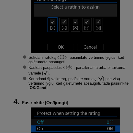
Sukdami ratuką
, pasirinkite vertinimo lygius, kad
galėtumėte apsaugoti.
Kaskart paspaudus
, panaikinama arba pritaikoma
varnelė [
].
Kartodami šį veiksmą, pridėkite varnelę [
] prie visų
vertinimo lygių, kad galėtumėte apsaugoti, tada pasirinkite
[
OK/Gerai
].
Pasirinkite [
On/Įjungti
].