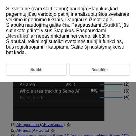
Ši svetainė (cam.start.canon) naudoja Slapukus,kad
pagerintų jūsų vartotojo patirtį ir analizuotų šios svetainės
veikimo ir gerinimo tikslais. Daugiau sužinoti apie
Slapukų naudojimą galite
čia
. Paspausdami „
Sutikti
“, jūs
D388-129
sutinkate priimti visus Slapukus. Paspausdami
„
Nesutikti
“ ar nepasirinkdami nei vieno, tik būtini
Skirtukų meniu: AF (nuotraukos)
Slapukai, reikalingi suteikti svetainės turinį ir funkcijas,
bus registruojami ir kaupiami. Galite šį nustatymą keisti
bet kada.
AF operation/area (AF veikimas / zona)
Sutikti
Nesutikti
(1)
AF operation (AF veikimas)
(2)
AF area (AF zona)
(3)
Whole area tracking Servo AF (Visos zonos sekimo „Servo AF“)