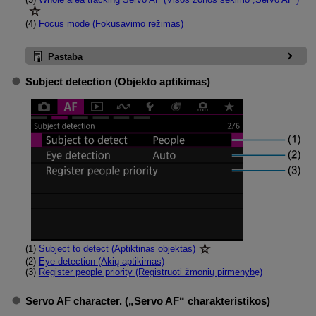
(4)
Focus mode (Fokusavimo režimas)
Pastaba
Subject detection (Objekto aptikimas)
(1)
Subject to detect (Aptiktinas objektas)
(2)
Eye detection (Akių aptikimas)
(3)
Register people priority (Registruoti žmonių pirmenybę)
Servo AF character. („Servo AF“ charakteristikos)