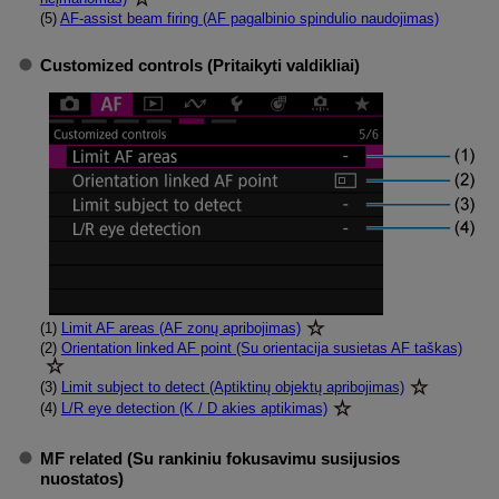
(5)
AF-assist beam firing (AF pagalbinio spindulio naudojimas)
Customized controls (Pritaikyti valdikliai)
(1)
Limit AF areas (AF zonų apribojimas)
(2)
Orientation linked AF point (Su orientacija susietas AF taškas)
(3)
Limit subject to detect (Aptiktinų objektų apribojimas)
(4)
L/R eye detection (K / D akies aptikimas)
MF related (Su rankiniu fokusavimu susijusios
nuostatos)