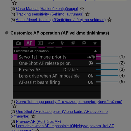
(3)
Case Manual (Rankinė konfigūracija)
(4)
Tracking sensitivity (Sekimo jautrumas)
(5)
Accel./decel. tracking (Greitėjimo / lėtėjimo sekimas)
Customize AF operation (AF veikimo tinkinimas)
(1)
Servo 1st image priority (1-o vaizdo pirmenybė „Servo“ režimu)
(2)
One-Shot AF release prior. (Vieno kadro AF suveikimo
pirmenybė)
(3)
Preview AF (Peržiūros AF)
(4)
Lens drive when AF impossible (Objektyvo pavara, kai AF
neįmanomas)