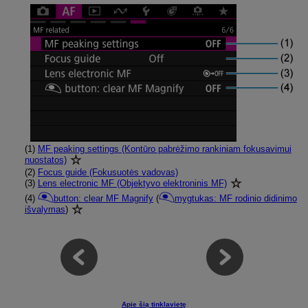
(1)
MF peaking settings (Kontūro pabrėžimo rankiniam fokusavimui
nuostatos)
(2)
Focus guide (Fokusuotės vadovas)
(3)
Lens electronic MF (Objektyvo elektroninis MF)
(4)
button: clear MF Magnify
(
mygtukas: MF rodinio didinimo
išvalymas
)
Apie šią tinklavietę