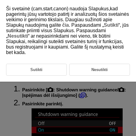
Ši svetainė (cam.start.canon) naudoja Slapukus,kad
pagerintų jūsų vartotojo patirtį ir analizuotų šios svetainės
veikimo ir gerinimo tikslais. Daugiau sužinoti apie
Slapukų naudojimą galite
čia
. Paspausdami „
Sutikti
“, jūs
D388-120
sutinkate priimti visus Slapukus. Paspausdami
„
Nesutikti
“ ar nepasirinkdami nei vieno, tik būtini
Įspėjimas dėl išsijungimo
Slapukai, reikalingi suteikti svetainės turinį ir funkcijas,
bus registruojami ir kaupiami. Galite šį nustatymą keisti
bet kada.
Paleidžiant, gali būti rodomas įspėjimas dėl išsijungimo (apie automatinį
išsijungimą filmuojant dėl aukštos vidinės temperatūros esant tam
tikroms filmų filmavimo nuostatoms). Jei pageidaujate, kad įspėjimas dėl
išsijungimo nebūtų rodomas, nustatykite parinkties [
:
Shutdown
Sutikti
Nesutikti
warning guidance
/
:
Įspėjimas dėl išsijungimo
] nuostatą [
Off/Išj.
].
Pasirinkite [
:
Shutdown warning guidance
/
:
Įspėjimas dėl išsijungimo
] (
).
Pasirinkite parinktį.