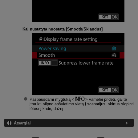
Kai nustatyta nuostata [
Smooth/Sklandus
]
Paspausdami mygtuką
varnelei pridėti, galite
įtraukti silpno apšvietimo vietą į scenarijus, skirtus slopinti
lėtesnį kadrų dažnį.
Atsargiai