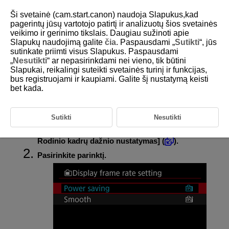
Ši svetainė (cam.start.canon) naudoja Slapukus,kad
pagerintų jūsų vartotojo patirtį ir analizuotų šios svetainės
veikimo ir gerinimo tikslais. Daugiau sužinoti apie
Slapukų naudojimą galite
čia
. Paspausdami „
Sutikti
“, jūs
D388-116
sutinkate priimti visus Slapukus. Paspausdami
„
Nesutikti
“ ar nepasirinkdami nei vieno, tik būtini
Rodinio kadrų dažnis
Slapukai, reikalingi suteikti svetainės turinį ir funkcijas,
bus registruojami ir kaupiami. Galite šį nustatymą keisti
bet kada.
Galite nustatyti fotografavimo ekrano kadrų dažnį fotografuojant.
Pasirinkite, ar taupyti baterijos energiją, ar naudoti didelį kadrų dažnį
rodant.
Sutikti
Nesutikti
Pasirinkite [
:
Display frame rate setting
/
:
Rodinio kadrų dažnio nustatymas
] (
).
Pasirinkite parinktį.