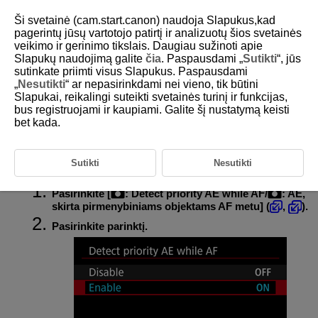
Ši svetainė (cam.start.canon) naudoja Slapukus,kad
pagerintų jūsų vartotojo patirtį ir analizuotų šios svetainės
veikimo ir gerinimo tikslais. Daugiau sužinoti apie
Slapukų naudojimą galite
čia
. Paspausdami „
Sutikti
“, jūs
D388-077
sutinkate priimti visus Slapukus. Paspausdami
„
Nesutikti
“ ar nepasirinkdami nei vieno, tik būtini
AE, skirta pirmenybiniams
Slapukai, reikalingi suteikti svetainės turinį ir funkcijas,
objektams AF metu
bus registruojami ir kaupiami. Galite šį nustatymą keisti
bet kada.
Objektų matavimą atlieka remiantis nuostata, nustatyta parinktyje [
:
Subject to detect
/
:
Aptiktinas objektas
].
Sutikti
Nesutikti
Pasirinkite [
:
Detect priority AE while AF
/
:
AE,
skirta pirmenybiniams objektams AF metu
] (
,
).
Pasirinkite parinktį.