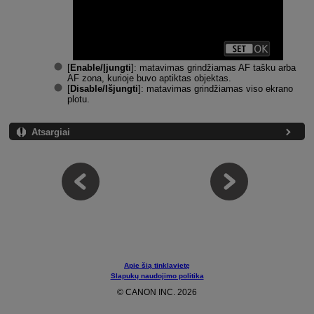
[
Enable/Įjungti
]: matavimas grindžiamas AF tašku arba
AF zona, kurioje buvo aptiktas objektas.
[
Disable/Išjungti
]: matavimas grindžiamas viso ekrano
plotu.
Atsargiai
Apie šią tinklavietę
Slapukų naudojimo politika
© CANON INC. 2026